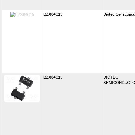
BZX84C15
Diotec Semicondu
BZX84C15
DIOTEC
SEMICONDUCT