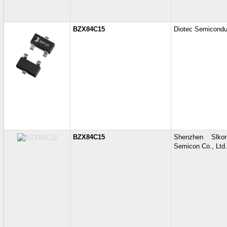
BZX84C15
Diotec Semicondu
BZX84C15
Shenzhen Slkor
Semicon Co., Ltd.