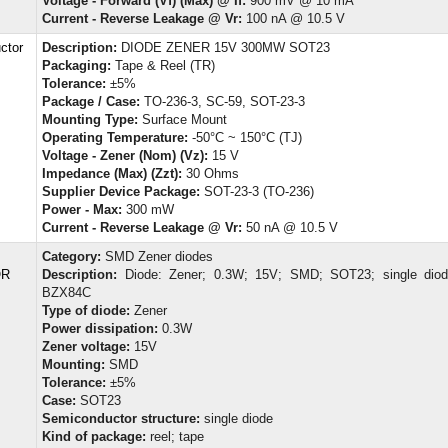
Voltage - Forward (Vf) (Max) @ If:
900 mV @ 10 mA
Current - Reverse Leakage @ Vr:
100 nA @ 10.5 V
ctor
Description:
DIODE ZENER 15V 300MW SOT23
Packaging:
Tape & Reel (TR)
Tolerance:
±5%
Package / Case:
TO-236-3, SC-59, SOT-23-3
Mounting Type:
Surface Mount
Operating Temperature:
-50°C ~ 150°C (TJ)
Voltage - Zener (Nom) (Vz):
15 V
Impedance (Max) (Zzt):
30 Ohms
Supplier Device Package:
SOT-23-3 (TO-236)
Power - Max:
300 mW
Current - Reverse Leakage @ Vr:
50 nA @ 10.5 V
Category:
SMD Zener diodes
OR
Description:
Diode: Zener; 0.3W; 15V; SMD; SOT23; single diode
BZX84C
Type of diode:
Zener
Power dissipation:
0.3W
Zener voltage:
15V
Mounting:
SMD
Tolerance:
±5%
Case:
SOT23
Semiconductor structure:
single diode
Kind of package:
reel; tape