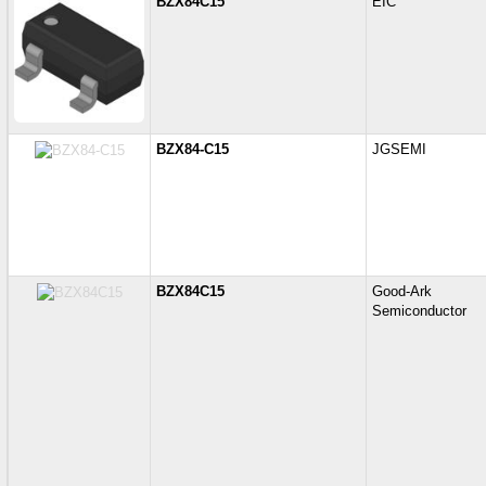
BZX84C15
EIC
BZX84-C15
JGSEMI
BZX84C15
Good-Ark
Semiconductor