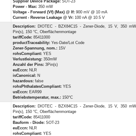
Supplier Device Package:
SOT-23
Power - Max:
350 mW
Voltage - Forward (Vf) (Max) @ If:
900 mV @ 10 mA
Current - Reverse Leakage @ Vr:
100 nA @ 10.5 V
Description:
DIOTEC - BZX84C15 - Zener-Diode, 15 V, 350 mW
Pin(s), 150 °C, Oberflächenmontage
tariffCode:
85411000
productTraceability:
Yes-Date/Lot Code
Zener-Spannung, nom.:
15V
rohsCompliant:
YES
Verlustleistung:
350mW
Anzahl der Pins:
3Pin(s)
euEccn:
NLR
isCanonical:
N
hazardous:
false
rohsPhthalatesCompliant:
YES
usEccn:
EAR99
Betriebstemperatur, max.:
150°C
Description:
DIOTEC - BZX84C15 - Zener-Diode, 15 V, 350 mW
Pin(s), 150 °C, Oberflächenmontage
tariffCode:
85411000
Bauform - Diode:
SOT-23
euEccn:
NLR
rohsCompliant:
YES