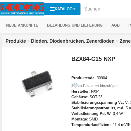
KATALOG
NEUE ANKÜNFTE
BEZAHLUNG UND LIEFERUNG
AGB
I
Produkte
>
Dioden, Diodenbrücken, Zenerdioden
>
Zene
BZX84-C15 NXP
Produktcode
: 30904
zu Favoriten hinzufügen
2
Hersteller
:
NXP
Gehäuse
: SOT-23
Stabilisierungsspannung Vz, V
:
Stabilisierungsstrom Izt, mA
: 5 
Verlustleistung Pd, W
: 0,4 W
Montage
: SMD
Temperaturkoeffizient
: 11,4 mV/K