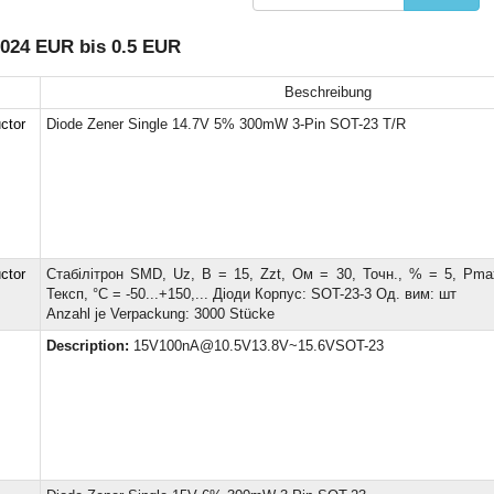
.024 EUR bis 0.5 EUR
Beschreibung
ctor
Diode Zener Single 14.7V 5% 300mW 3-Pin SOT-23 T/R
ctor
Стабілітрон SMD, Uz, В = 15, Zzt, Ом = 30, Точн., % = 5, Pmax
Тексп, °C = -50...+150,... Діоди Корпус: SOT-23-3 Од. вим: шт
Anzahl je Verpackung: 3000 Stücke
Description:
15V100nA@10.5V13.8V~15.6VSOT-23