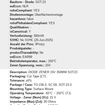
Bauform - Diode:
SOT-23
euEccn:
NLR
rohsCompliant:
YES
Diodenmontage:
Oberflächenmontage
hazardous:
false
rohsPhthalatesCompliant:
YES
Qualifikation:
-
isCanonical:
Y
Verlustleistung:
300mW
SVHC:
No SVHC (25-Jun-2025)
Anzahl der Pins:
3Pin(s)
Produktpalette:
-
productTraceability:
No
usEccn:
EAR99
Betriebstemperatur, max.:
150°C
Zener-Spannung, nom.:
15V
Description:
DIODE ZENER 15V 350MW SOT23
Packaging:
Cut Tape (CT)
Tolerance:
±6%
Package / Case:
TO-236-3, SC-59, SOT-23-3
Mounting Type:
Surface Mount
Operating Temperature:
-65°C ~ 150°C (TJ)
Voltage - Zener (Nom) (Vz):
15 V
Impedance (Max) (Zzt):
30 Ohms