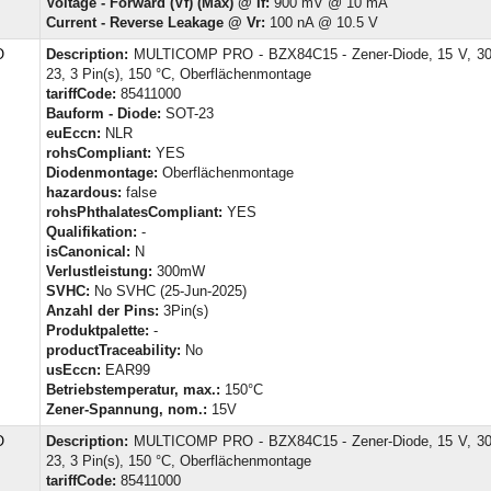
Voltage - Forward (Vf) (Max) @ If:
900 mV @ 10 mA
Current - Reverse Leakage @ Vr:
100 nA @ 10.5 V
O
Description:
MULTICOMP PRO - BZX84C15 - Zener-Diode, 15 V, 3
23, 3 Pin(s), 150 °C, Oberflächenmontage
tariffCode:
85411000
Bauform - Diode:
SOT-23
euEccn:
NLR
rohsCompliant:
YES
Diodenmontage:
Oberflächenmontage
hazardous:
false
rohsPhthalatesCompliant:
YES
Qualifikation:
-
isCanonical:
N
Verlustleistung:
300mW
SVHC:
No SVHC (25-Jun-2025)
Anzahl der Pins:
3Pin(s)
Produktpalette:
-
productTraceability:
No
usEccn:
EAR99
Betriebstemperatur, max.:
150°C
Zener-Spannung, nom.:
15V
O
Description:
MULTICOMP PRO - BZX84C15 - Zener-Diode, 15 V, 3
23, 3 Pin(s), 150 °C, Oberflächenmontage
tariffCode:
85411000