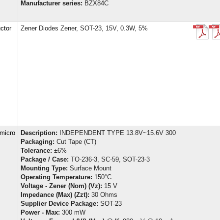
Manufacturer series:
BZX84C
ctor
Zener Diodes Zener, SOT-23, 15V, 0.3W, 5%
micro
Description:
INDEPENDENT TYPE 13.8V~15.6V 300
Packaging:
Cut Tape (CT)
Tolerance:
±6%
Package / Case:
TO-236-3, SC-59, SOT-23-3
Mounting Type:
Surface Mount
Operating Temperature:
150°C
Voltage - Zener (Nom) (Vz):
15 V
Impedance (Max) (Zzt):
30 Ohms
Supplier Device Package:
SOT-23
Power - Max:
300 mW