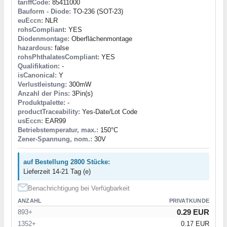
tariffCode:
85411000
Bauform - Diode:
TO-236 (SOT-23)
euEccn:
NLR
rohsCompliant:
YES
Diodenmontage:
Oberflächenmontage
hazardous:
false
rohsPhthalatesCompliant:
YES
Qualifikation:
-
isCanonical:
Y
Verlustleistung:
300mW
Anzahl der Pins:
3Pin(s)
Produktpalette:
-
productTraceability:
Yes-Date/Lot Code
usEccn:
EAR99
Betriebstemperatur, max.:
150°C
Zener-Spannung, nom.:
30V
auf Bestellung 2800 Stücke:
Lieferzeit 14-21 Tag (e)
Benachrichtigung bei Verfügbarkeit
ANZAHL
PRIVATKUNDE
0.29 EUR
893+
1352+
0.17 EUR