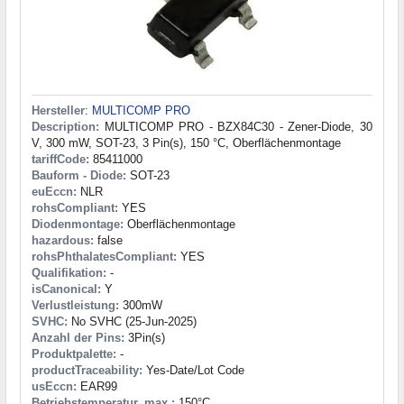
Hersteller
:
MULTICOMP PRO
Description:
MULTICOMP PRO - BZX84C30 - Zener-Diode, 30
V, 300 mW, SOT-23, 3 Pin(s), 150 °C, Oberflächenmontage
tariffCode:
85411000
Bauform - Diode:
SOT-23
euEccn:
NLR
rohsCompliant:
YES
Diodenmontage:
Oberflächenmontage
hazardous:
false
rohsPhthalatesCompliant:
YES
Qualifikation:
-
isCanonical:
Y
Verlustleistung:
300mW
SVHC:
No SVHC (25-Jun-2025)
Anzahl der Pins:
3Pin(s)
Produktpalette:
-
productTraceability:
Yes-Date/Lot Code
usEccn:
EAR99
Betriebstemperatur, max.:
150°C