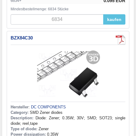
0.095 EUR
6834+
Mindestbestellmenge: 6834 Stücke
kaufen
BZX84C30
Hersteller
:
DC COMPONENTS
Category:
SMD Zener diodes
Description:
Diode: Zener; 0.35W; 30V; SMD; SOT23; single
diode; reel,tape
Type of diode:
Zener
Power dissipation:
0.35W