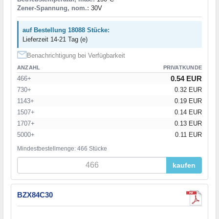
Zener-Spannung, nom.:
30V
auf Bestellung 18088 Stücke:
Lieferzeit 14-21 Tag (e)
Benachrichtigung bei Verfügbarkeit
ANZAHL
PRIVATKUNDE
0.54 EUR
466+
730+
0.32 EUR
1143+
0.19 EUR
1507+
0.14 EUR
1707+
0.13 EUR
5000+
0.11 EUR
Mindestbestellmenge: 466 Stücke
kaufen
BZX84C30