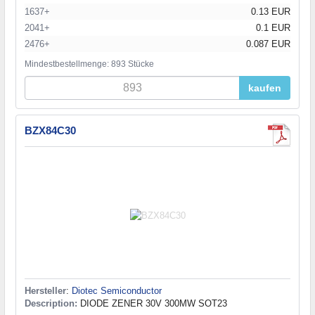
1637+
0.13 EUR
2041+
0.1 EUR
2476+
0.087 EUR
Mindestbestellmenge: 893 Stücke
kaufen
BZX84C30
Hersteller
:
Diotec Semiconductor
Description:
DIODE ZENER 30V 300MW SOT23