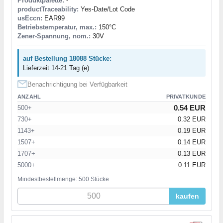
Produktpalette:
-
productTraceability:
Yes-Date/Lot Code
usEccn:
EAR99
Betriebstemperatur, max.:
150°C
Zener-Spannung, nom.:
30V
auf Bestellung 18088 Stücke:
Lieferzeit 14-21 Tag (e)
Benachrichtigung bei Verfügbarkeit
ANZAHL
PRIVATKUNDE
0.54 EUR
500+
730+
0.32 EUR
1143+
0.19 EUR
1507+
0.14 EUR
1707+
0.13 EUR
5000+
0.11 EUR
Mindestbestellmenge: 500 Stücke
kaufen