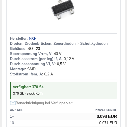
Hersteller
:
NXP
Dioden, Diodenbrücken, Zenerdioden
>
Schottkydioden
Gehäuse
: SOT-23
Sperrspannung Vrrm, V
: 40 V
Durchlassstrom (per leg) If, A
: 0,12 A
Durchlassspannung Vf, V
: 0,5 V
Montage
: SMD
Stoßstrom Ifsm, A
: 0,2 А
verfügbar: 370 St.
370 St. - stock Köln
Benachrichtigung bei Verfügbarkeit
ANZAHL
PRIVATKUNDE
0.098 EUR
1+
10+
0.071 EUR