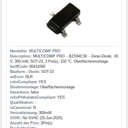
Hersteller
:
MULTICOMP PRO
Description:
MULTICOMP PRO - BZX84C30 - Zener-Diode, 30
V, 300 mW, SOT-23, 3 Pin(s), 150 °C, Oberflächenmontage
tariffCode:
85411000
Bauform - Diode:
SOT-23
euEccn:
NLR
rohsCompliant:
YES
Diodenmontage:
Oberflächenmontage
hazardous:
false
rohsPhthalatesCompliant:
YES
Qualifikation:
-
isCanonical:
N
Verlustleistung:
300mW
SVHC:
No SVHC (25-Jun-2025)
Anzahl der Pins:
3Pin(s)