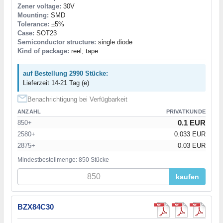
Zener voltage:
30V
Mounting:
SMD
Tolerance:
±5%
Case:
SOT23
Semiconductor structure:
single diode
Kind of package:
reel; tape
auf Bestellung 2990 Stücke:
Lieferzeit 14-21 Tag (e)
Benachrichtigung bei Verfügbarkeit
ANZAHL
PRIVATKUNDE
0.1 EUR
850+
2580+
0.033 EUR
2875+
0.03 EUR
Mindestbestellmenge: 850 Stücke
kaufen
BZX84C30