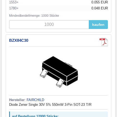
1553+
0.055 EUR
1780+
0.048 EUR
Mindestbestellmenge: 1000 Stücke
kaufen
BZX84C30
Hersteller
:
FAIRCHILD
Diode Zener Single 30V 5% 550mW 3-Pin SOT-23 T/R
auf Bestellung 12000 Stücke: