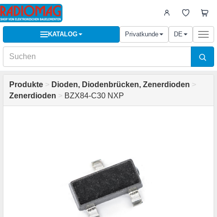
KATALOG
Privatkunde
DE
Togg
navi
Produkte
>
Dioden, Diodenbrücken, Zenerdioden
>
Zenerdioden
>
BZX84-C30 NXP