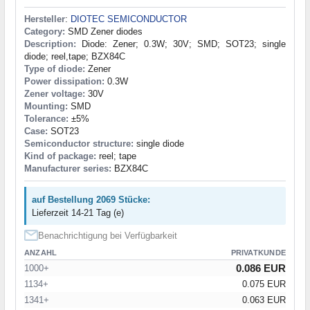
Hersteller
:
DIOTEC SEMICONDUCTOR
Category:
SMD Zener diodes
Description:
Diode: Zener; 0.3W; 30V; SMD; SOT23; single
diode; reel,tape; BZX84C
Type of diode:
Zener
Power dissipation:
0.3W
Zener voltage:
30V
Mounting:
SMD
Tolerance:
±5%
Case:
SOT23
Semiconductor structure:
single diode
Kind of package:
reel; tape
Manufacturer series:
BZX84C
auf Bestellung 2069 Stücke:
Lieferzeit 14-21 Tag (e)
Benachrichtigung bei Verfügbarkeit
ANZAHL
PRIVATKUNDE
0.086 EUR
1000+
1134+
0.075 EUR
1341+
0.063 EUR