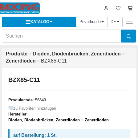
KATALOG
Privatkunde
DE
Togg
navi
Produkte
>
Dioden, Diodenbrücken, Zenerdioden
>
Zenerdioden
>
BZX85-C11
BZX85-C11
Produktcode
: 56849
zu Favoriten hinzufügen
Hersteller
:
Dioden, Diodenbrücken, Zenerdioden
>
Zenerdioden
auf Bestellung: 1 St.