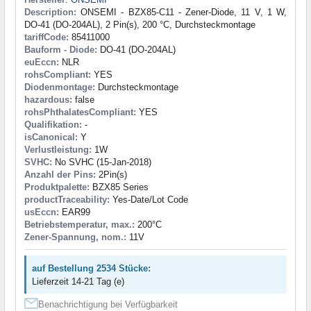
Description:
ONSEMI - BZX85-C11 - Zener-Diode, 11 V, 1 W,
DO-41 (DO-204AL), 2 Pin(s), 200 °C, Durchsteckmontage
tariffCode:
85411000
Bauform - Diode:
DO-41 (DO-204AL)
euEccn:
NLR
rohsCompliant:
YES
Diodenmontage:
Durchsteckmontage
hazardous:
false
rohsPhthalatesCompliant:
YES
Qualifikation:
-
isCanonical:
Y
Verlustleistung:
1W
SVHC:
No SVHC (15-Jan-2018)
Anzahl der Pins:
2Pin(s)
Produktpalette:
BZX85 Series
productTraceability:
Yes-Date/Lot Code
usEccn:
EAR99
Betriebstemperatur, max.:
200°C
Zener-Spannung, nom.:
11V
auf Bestellung 2534 Stücke:
Lieferzeit 14-21 Tag (e)
Benachrichtigung bei Verfügbarkeit