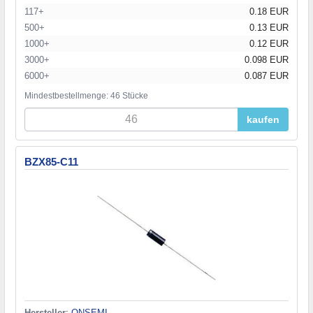
117+
0.18 EUR
500+
0.13 EUR
1000+
0.12 EUR
3000+
0.098 EUR
6000+
0.087 EUR
Mindestbestellmenge: 46 Stücke
kaufen
BZX85-C11
Hersteller
:
ONSEMI