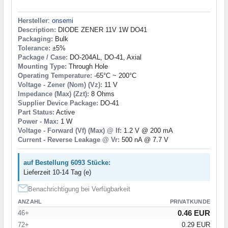
Hersteller
:
onsemi
Description:
DIODE ZENER 11V 1W DO41
Packaging:
Bulk
Tolerance:
±5%
Package / Case:
DO-204AL, DO-41, Axial
Mounting Type:
Through Hole
Operating Temperature:
-65°C ~ 200°C
Voltage - Zener (Nom) (Vz):
11 V
Impedance (Max) (Zzt):
8 Ohms
Supplier Device Package:
DO-41
Part Status:
Active
Power - Max:
1 W
Voltage - Forward (Vf) (Max) @ If:
1.2 V @ 200 mA
Current - Reverse Leakage @ Vr:
500 nA @ 7.7 V
auf Bestellung 6093 Stücke:
Lieferzeit 10-14 Tag (e)
Benachrichtigung bei Verfügbarkeit
ANZAHL
PRIVATKUNDE
0.46 EUR
46+
72+
0.29 EUR