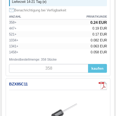
Lieferzeit 14-21 Tag (e)
Benachrichtigung bei Verfügbarkeit
ANZAHL
PRIVATKUNDE
0.24 EUR
358+
447+
0.19 EUR
521+
0.17 EUR
1034+
0.082 EUR
1341+
0.063 EUR
1458+
0.058 EUR
Mindestbestellmenge: 358 Stücke
kaufen
BZX85C11