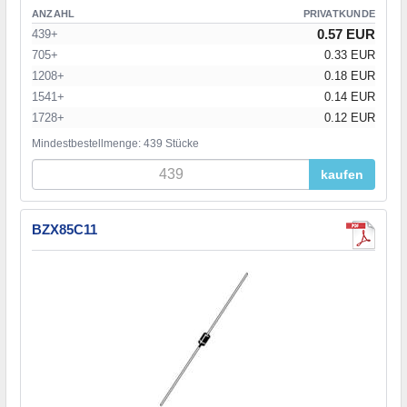
ANZAHL
PRIVATKUNDE
0.57 EUR
439+
705+
0.33 EUR
1208+
0.18 EUR
1541+
0.14 EUR
1728+
0.12 EUR
Mindestbestellmenge: 439 Stücke
kaufen
BZX85C11