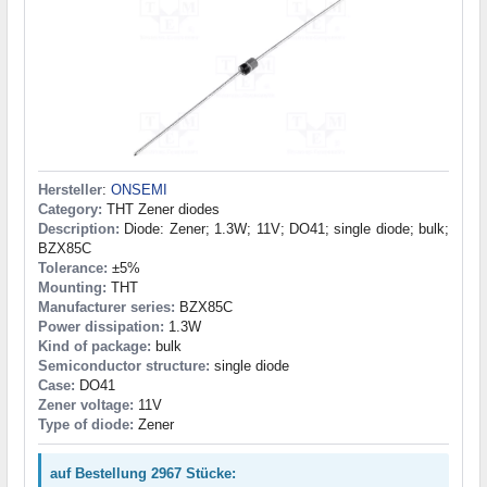
Hersteller
:
ONSEMI
Category:
THT Zener diodes
Description:
Diode: Zener; 1.3W; 11V; DO41; single diode; bulk;
BZX85C
Tolerance:
±5%
Mounting:
THT
Manufacturer series:
BZX85C
Power dissipation:
1.3W
Kind of package:
bulk
Semiconductor structure:
single diode
Case:
DO41
Zener voltage:
11V
Type of diode:
Zener
auf Bestellung 2967 Stücke: