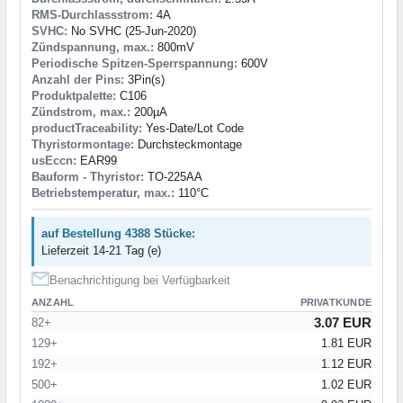
RMS-Durchlassstrom:
4A
SVHC:
No SVHC (25-Jun-2020)
Zündspannung, max.:
800mV
Periodische Spitzen-Sperrspannung:
600V
Anzahl der Pins:
3Pin(s)
Produktpalette:
C106
Zündstrom, max.:
200µA
productTraceability:
Yes-Date/Lot Code
Thyristormontage:
Durchsteckmontage
usEccn:
EAR99
Bauform - Thyristor:
TO-225AA
Betriebstemperatur, max.:
110°C
auf Bestellung 4388 Stücke:
Lieferzeit 14-21 Tag (e)
Benachrichtigung bei Verfügbarkeit
ANZAHL
PRIVATKUNDE
3.07 EUR
82+
129+
1.81 EUR
192+
1.12 EUR
500+
1.02 EUR