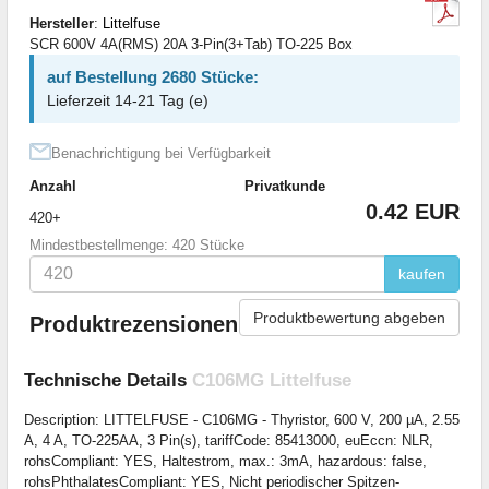
Hersteller
:
Littelfuse
SCR 600V 4A(RMS) 20A 3-Pin(3+Tab) TO-225 Box
auf Bestellung 2680 Stücke:
Lieferzeit 14-21 Tag (e)
Benachrichtigung bei Verfügbarkeit
Anzahl
Privatkunde
0.42 EUR
420+
Mindestbestellmenge: 420 Stücke
kaufen
Produktbewertung abgeben
Produktrezensionen
Technische Details
C106MG Littelfuse
Description: LITTELFUSE - C106MG - Thyristor, 600 V, 200 µA, 2.55
A, 4 A, TO-225AA, 3 Pin(s), tariffCode: 85413000, euEccn: NLR,
rohsCompliant: YES, Haltestrom, max.: 3mA, hazardous: false,
rohsPhthalatesCompliant: YES, Nicht periodischer Spitzen-