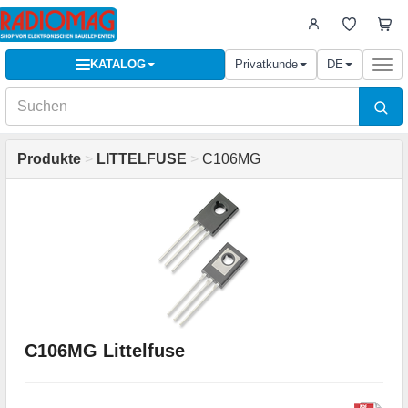
KATALOG
Privatkunde
DE
Togg
navi
Produkte
>
LITTELFUSE
>
C106MG
C106MG Littelfuse