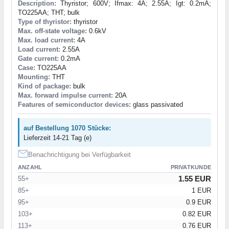
Description:
Thyristor; 600V; Ifmax: 4A; 2.55A; Igt: 0.2mA;
TO225AA; THT; bulk
Type of thyristor:
thyristor
Max. off-state voltage:
0.6kV
Max. load current:
4A
Load current:
2.55A
Gate current:
0.2mA
Case:
TO225AA
Mounting:
THT
Kind of package:
bulk
Max. forward impulse current:
20A
Features of semiconductor devices:
glass passivated
auf Bestellung 1070 Stücke:
Lieferzeit 14-21 Tag (e)
Benachrichtigung bei Verfügbarkeit
ANZAHL
PRIVATKUNDE
1.55 EUR
55+
85+
1 EUR
95+
0.9 EUR
103+
0.82 EUR
113+
0.76 EUR