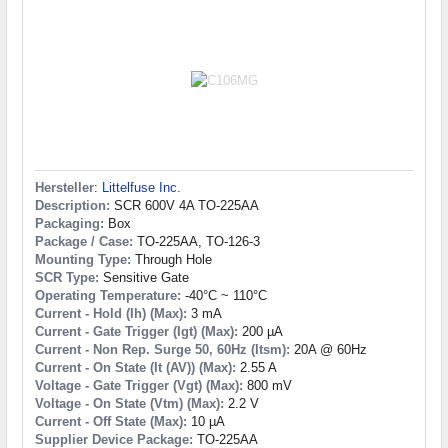
Hersteller
:
Littelfuse Inc.
Description:
SCR 600V 4A TO-225AA
Packaging:
Box
Package / Case:
TO-225AA, TO-126-3
Mounting Type:
Through Hole
SCR Type:
Sensitive Gate
Operating Temperature:
-40°C ~ 110°C
Current - Hold (Ih) (Max):
3 mA
Current - Gate Trigger (Igt) (Max):
200 µA
Current - Non Rep. Surge 50, 60Hz (Itsm):
20A @ 60Hz
Current - On State (It (AV)) (Max):
2.55 A
Voltage - Gate Trigger (Vgt) (Max):
800 mV
Voltage - On State (Vtm) (Max):
2.2 V
Current - Off State (Max):
10 µA
Supplier Device Package:
TO-225AA