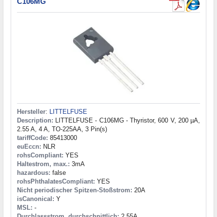
C106MG
Hersteller
:
LITTELFUSE
Description:
LITTELFUSE - C106MG - Thyristor, 600 V, 200 µA,
2.55 A, 4 A, TO-225AA, 3 Pin(s)
tariffCode:
85413000
euEccn:
NLR
rohsCompliant:
YES
Haltestrom, max.:
3mA
hazardous:
false
rohsPhthalatesCompliant:
YES
Nicht periodischer Spitzen-Stoßstrom:
20A
isCanonical:
Y
MSL:
-
Durchlassstrom, durchschnittlich:
2.55A