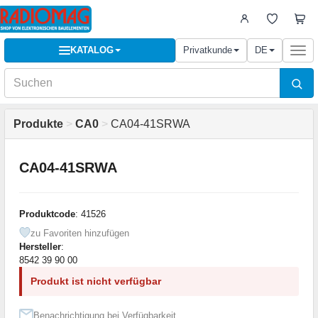
KATALOG
Privatkunde
DE
Togg
navi
Produkte
>
CA0
>
CA04-41SRWA
CA04-41SRWA
Produktcode
: 41526
zu Favoriten hinzufügen
Hersteller
:
8542 39 90 00
Produkt ist nicht verfügbar
Benachrichtigung bei Verfügbarkeit