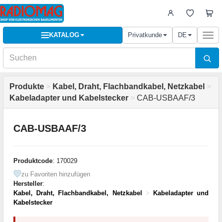
KATALOG
Privatkunde
DE
Togg
navi
Produkte
>
Kabel, Draht, Flachbandkabel, Netzkabel
>
Kabeladapter und Kabelstecker
>
CAB-USBAAF/3
CAB-USBAAF/3
Produktcode
: 170029
zu Favoriten hinzufügen
Hersteller
:
Kabel, Draht, Flachbandkabel, Netzkabel
>
Kabeladapter und
Kabelstecker