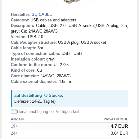
Hersteller
:
BQ CABLE
Category:
USB cables and adapters
Description:
Cable; USB 2.0; USB A socket,USB A plug; 3m;
grey; Cu; 24AWG,28AWG
Version:
USB 2.0
Cable/adapter structure:
USB A plug; USB A socket
Cable length:
3m
Type of connection cable:
USB - USB
Insulation colour:
grey
Conform to the norm:
UL 2725
Kind of core:
Cu
Core diameter:
24AWG; 28AWG
Cable external diameter:
4.8mm
auf Bestellung 73 Stücke:
Lieferzeit 14-21 Tag (e)
Benachrichtigung bei Verfügbarkeit
ANZAHL
PRIVATKUNDE
4.7 EUR
19+
24+
3.64 EUR