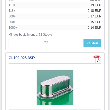
110+
0.19 EUR
118+
0.18 EUR
300+
0.17 EUR
500+
0.15 EUR
1000+
0.14 EUR
Mindestbestellmenge: 72 Stücke
kaufen
CI-192-028-3SR