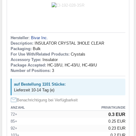
Hersteller
:
Bivar Inc.
Description:
INSULATOR CRYSTAL 3HOLE CLEAR
Packaging:
Bulk
For Use With/Related Products:
Crystals
Accessory Type:
Insulator
Package Accepted:
HC-18/U, HC-43/U, HC-49/U
Number of Positions:
3
auf Bestellung 1101 Stücke:
Lieferzeit 10-14 Tag (e)
Benachrichtigung bei Verfügbarkeit
ANZAHL
PRIVATKUNDE
0.3 EUR
72+
85+
0.25 EUR
92+
0.23 EUR
103+
0.2 EUR