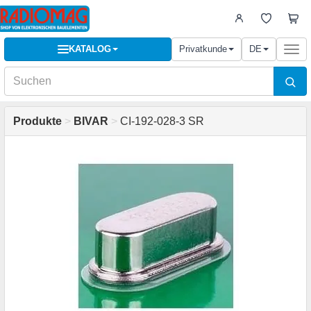
KATALOG
Privatkunde
DE
Togg
navi
Produkte
>
BIVAR
>
CI-192-028-3 SR