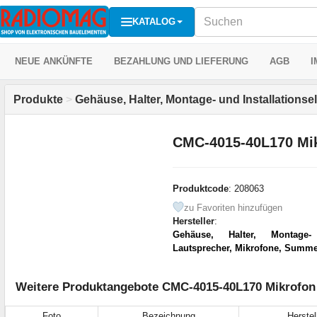
KATALOG
NEUE ANKÜNFTE
BEZAHLUNG UND LIEFERUNG
AGB
I
Produkte
>
Gehäuse, Halter, Montage- und Installations
CMC-4015-40L170 Mi
Produktcode
: 208063
zu Favoriten hinzufügen
Hersteller
:
Gehäuse, Halter, Montage- 
Lautsprecher, Mikrofone, Summe
Weitere Produktangebote CMC-4015-40L170 Mikrofon 
Foto
Bezeichnung
Herstel