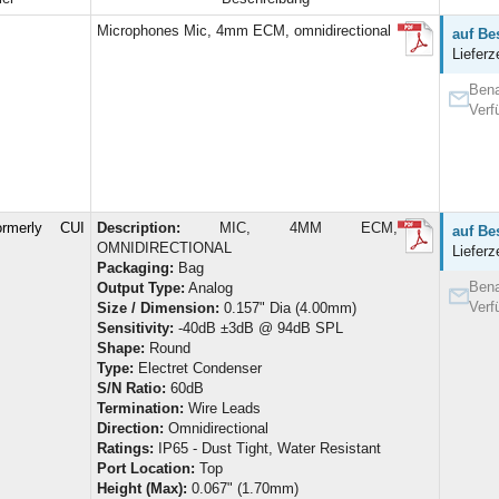
Microphones Mic, 4mm ECM, omnidirectional
auf Be
Lieferz
Bena
Verf
rmerly CUI
Description:
MIC, 4MM ECM,
auf Be
OMNIDIRECTIONAL
Lieferz
Packaging:
Bag
Bena
Output Type:
Analog
Verf
Size / Dimension:
0.157" Dia (4.00mm)
Sensitivity:
-40dB ±3dB @ 94dB SPL
Shape:
Round
Type:
Electret Condenser
S/N Ratio:
60dB
Termination:
Wire Leads
Direction:
Omnidirectional
Ratings:
IP65 - Dust Tight, Water Resistant
Port Location:
Top
Height (Max):
0.067" (1.70mm)