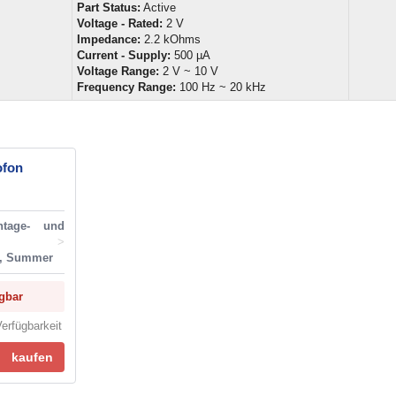
Part Status:
Active
Voltage - Rated:
2 V
Impedance:
2.2 kOhms
Current - Supply:
500 µA
Voltage Range:
2 V ~ 10 V
Frequency Range:
100 Hz ~ 20 kHz
ofon
ntage- und
>
e, Summer
ügbar
erfügbarkeit
kaufen