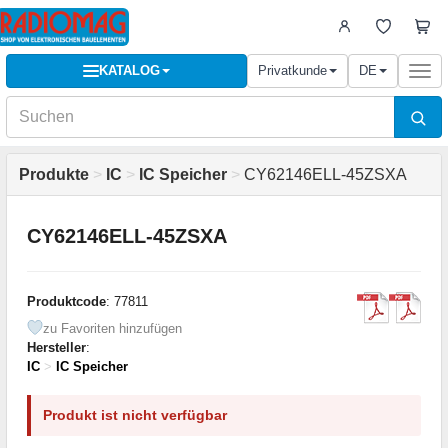
KATALOG
Privatkunde
DE
Togg
navi
Produkte
>
IC
>
IC Speicher
>
CY62146ELL-45ZSXA
CY62146ELL-45ZSXA
Produktcode
: 77811
zu Favoriten hinzufügen
Hersteller
:
IC
>
IC Speicher
Produkt ist nicht verfügbar