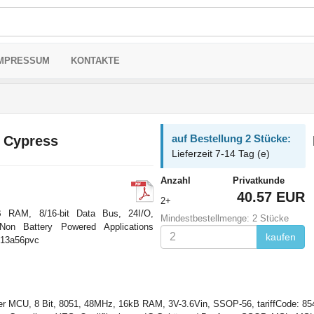
MPRESSUM
KONTAKTE
auf Bestellung 2 Stücke:
 Cypress
Lieferzeit 7-14 Tag (e)
Anzahl
Privatkunde
40.57 EUR
2+
AM, 8/16-bit Data Bus, 24I/O,
Mindestbestellmenge: 2 Stücke
Non Battery Powered Applications
kaufen
13a56pvc
MCU, 8 Bit, 8051, 48MHz, 16kB RAM, 3V-3.6Vin, SSOP-56, tariffCode: 854