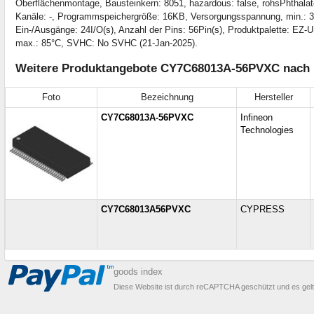
Oberflächenmontage, Bausteinkern: 8051, hazardous: false, rohsPhthala
Kanäle: -, Programmspeichergröße: 16KB, Versorgungsspannung, min.:
Ein-/Ausgänge: 24I/O(s), Anzahl der Pins: 56Pin(s), Produktpalette: EZ-
max.: 85°C, SVHC: No SVHC (21-Jan-2025).
Weitere Produktangebote CY7C68013A-56PVXC nach P
Foto
Bezeichnung
Hersteller
CY7C68013A-56PVXC
Infineon
Technologies
CY7C68013A56PVXC
CYPRESS
goods index
Diese Website ist durch reCAPTCHA geschützt und es gel