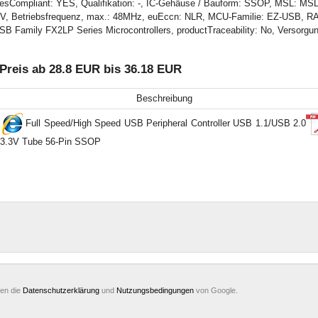
tesCompliant: YES, Qualifikation: -, IC-Gehäuse / Bauform: SSOP, MSL: MSL
 3V, Betriebsfrequenz, max.: 48MHz, euEccn: NLR, MCU-Familie: EZ-USB, R
USB Family FX2LP Series Microcontrollers, productTraceability: No, Versorgu
reis ab 28.8 EUR bis 36.18 EUR
Beschreibung
Full Speed/High Speed USB Peripheral Controller USB 1.1/USB 2.0
3.3V Tube 56-Pin SSOP
ten die
Datenschutzerklärung
und
Nutzungsbedingungen
von Google.