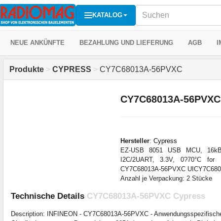
KATALOG
NEUE ANKÜNFTE
BEZAHLUNG UND LIEFERUNG
AGB
I
Produkte
>
CYPRESS
>
CY7C68013A-56PVXC
CY7C68013A-56PVXC
Hersteller
:
Cypress
EZ-USB 8051 USB MCU, 16kB R
I2C/2UART, 3.3V, 0?70°C for 
CY7C68013A-56PVXC UICY7C680
Anzahl je Verpackung: 2 Stücke
Technische Details
CY7C68013A-56PVXC Cypress
Description: INFINEON - CY7C68013A-56PVXC - Anwendungsspezifischer 