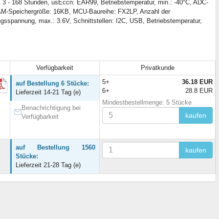
 3 - 168 Stunden, usEccn: EAR99, Betriebstemperatur, min.: -40°C, ADC-
AM-Speichergröße: 16KB, MCU-Baureihe: FX2LP, Anzahl der
ngsspannung, max.: 3.6V, Schnittstellen: I2C, USB, Betriebstemperatur,
Verfügbarkeit
Privatkunde
5+
36.18 EUR
auf Bestellung 6 Stücke:
6+
28.8 EUR
Lieferzeit 14-21 Tag (e)
Mindestbestellmenge: 5 Stücke
Benachrichtigung bei
kaufen
Verfügbarkeit
auf Bestellung 1560
kaufen
Stücke:
Lieferzeit 21-28 Tag (e)