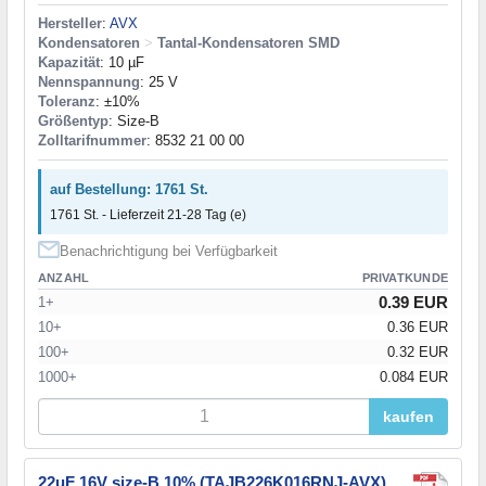
Hersteller
:
AVX
Kondensatoren
>
Tantal-Kondensatoren SMD
Kapazität
: 10 µF
Nennspannung
: 25 V
Toleranz
: ±10%
Größentyp
: Size-B
Zolltarifnummer
: 8532 21 00 00
auf Bestellung: 1761 St.
1761 St. - Lieferzeit 21-28 Tag (e)
Benachrichtigung bei Verfügbarkeit
ANZAHL
PRIVATKUNDE
0.39 EUR
1+
10+
0.36 EUR
100+
0.32 EUR
1000+
0.084 EUR
kaufen
22uF 16V size-B 10% (TAJB226K016RNJ-AVX)