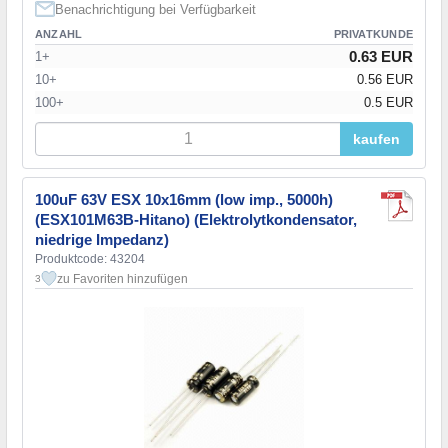
Benachrichtigung bei Verfügbarkeit
ANZAHL
PRIVATKUNDE
0.63 EUR
1+
10+
0.56 EUR
100+
0.5 EUR
kaufen
100uF 63V ESX 10x16mm (low imp., 5000h)
(ESX101M63B-Hitano) (Elektrolytkondensator,
niedrige Impedanz)
Produktcode: 43204
zu Favoriten hinzufügen
3