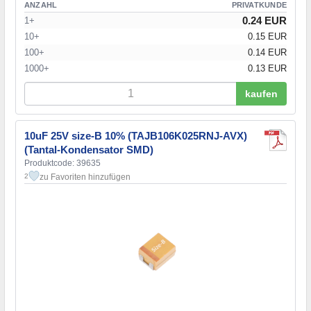
ANZAHL
PRIVATKUNDE
0.24 EUR
1+
10+
0.15 EUR
100+
0.14 EUR
1000+
0.13 EUR
kaufen
10uF 25V size-B 10% (TAJB106K025RNJ-AVX)
(Tantal-Kondensator SMD)
Produktcode: 39635
zu Favoriten hinzufügen
2