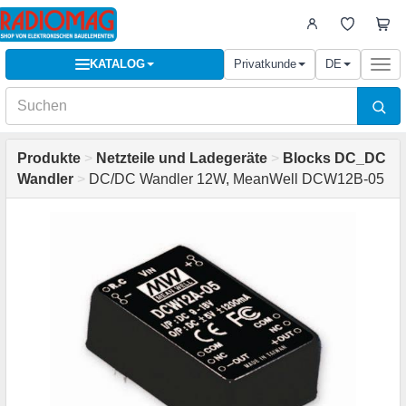
KATALOG
Privatkunde
DE
Togg
navi
Produkte
>
Netzteile und Ladegeräte
>
Blocks DC_DC
Wandler
>
DC/DC Wandler 12W, MeanWell DCW12B-05