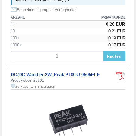
Benachrichtigung bei Verfügbarkeit
ANZAHL
PRIVATKUNDE
0.26 EUR
1+
10+
0.21 EUR
100+
0.19 EUR
1000+
0.17 EUR
kaufen
DC/DC Wandler 2W, Peak P10CU-0505ELF
Produktcode: 28261
zu Favoriten hinzufügen