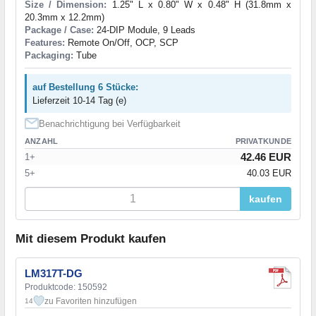
Size / Dimension:
1.25" L x 0.80" W x 0.48" H (31.8mm x
20.3mm x 12.2mm)
Package / Case:
24-DIP Module, 9 Leads
Features:
Remote On/Off, OCP, SCP
Packaging:
Tube
auf Bestellung 6 Stücke:
Lieferzeit 10-14 Tag (e)
Benachrichtigung bei Verfügbarkeit
ANZAHL
PRIVATKUNDE
42.46 EUR
1+
5+
40.03 EUR
kaufen
Mit diesem Produkt kaufen
LM317T-DG
Produktcode: 150592
zu Favoriten hinzufügen
14