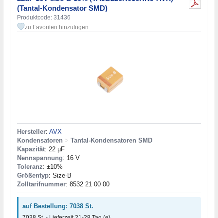
(Tantal-Kondensator SMD)
Produktcode: 31436
zu Favoriten hinzufügen
Hersteller
:
AVX
Kondensatoren
>
Tantal-Kondensatoren SMD
Kapazität
: 22 µF
Nennspannung
: 16 V
Toleranz
: ±10%
Größentyp
: Size-B
Zolltarifnummer
: 8532 21 00 00
auf Bestellung: 7038 St.
7038 St. - Lieferzeit 21-28 Tag (e)