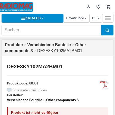
KATALOG
Privatkunde
DE
Togg
navi
Produkte
>
Verschiedene Bauteile
>
Other
components 3
>
DE2E3KY102MA2BM01
DE2E3KY102MA2BM01
Produktcode
: 88331
zu Favoriten hinzufügen
Hersteller
:
Verschiedene Bauteile
>
Other components 3
Produkt ist nicht verfügbar