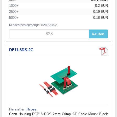
1000+
0.2 EUR
2500+
0.19 EUR
5000+
0.18 EUR
Mindestbestellmenge: 828 Stücke
kaufen
DF11-8DS-2C
Hersteller
:
Hirose
Conn Housing RCP 8 POS 2mm Crimp ST Cable Mount Black