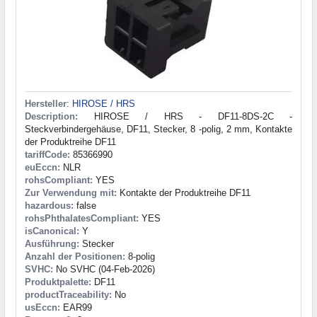
Hersteller
:
HIROSE / HRS
Description:
HIROSE / HRS - DF11-8DS-2C -
Steckverbindergehäuse, DF11, Stecker, 8 -polig, 2 mm, Kontakte
der Produktreihe DF11
tariffCode:
85366990
euEccn:
NLR
rohsCompliant:
YES
Zur Verwendung mit:
Kontakte der Produktreihe DF11
hazardous:
false
rohsPhthalatesCompliant:
YES
isCanonical:
Y
Ausführung:
Stecker
Anzahl der Positionen:
8-polig
SVHC:
No SVHC (04-Feb-2026)
Produktpalette:
DF11
productTraceability:
No
usEccn:
EAR99