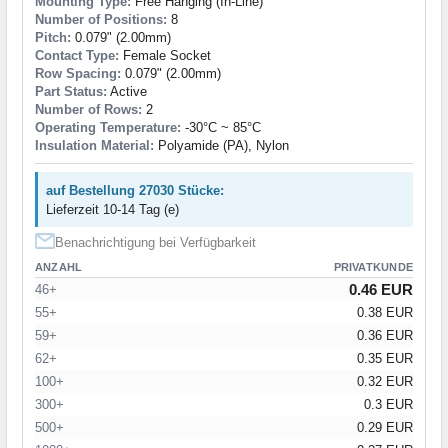
Mounting Type:
Free Hanging (In-Line)
Number of Positions:
8
Pitch:
0.079" (2.00mm)
Contact Type:
Female Socket
Row Spacing:
0.079" (2.00mm)
Part Status:
Active
Number of Rows:
2
Operating Temperature:
-30°C ~ 85°C
Insulation Material:
Polyamide (PA), Nylon
auf Bestellung 27030 Stücke:
Lieferzeit 10-14 Tag (e)
Benachrichtigung bei Verfügbarkeit
ANZAHL
PRIVATKUNDE
0.46 EUR
46+
55+
0.38 EUR
59+
0.36 EUR
62+
0.35 EUR
100+
0.32 EUR
300+
0.3 EUR
500+
0.29 EUR