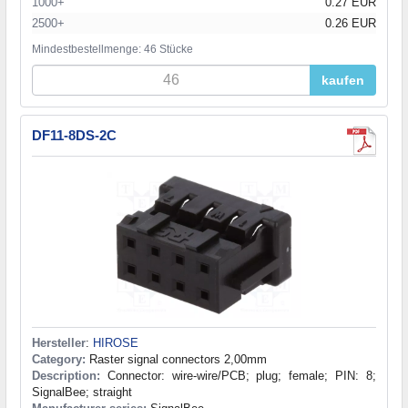
1000+
0.27 EUR
2500+
0.26 EUR
Mindestbestellmenge: 46 Stücke
kaufen
DF11-8DS-2C
Hersteller
:
HIROSE
Category:
Raster signal connectors 2,00mm
Description:
Connector: wire-wire/PCB; plug; female; PIN: 8;
SignalBee; straight