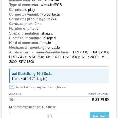
Manufacturer series:
SignalBee
Type of connector:
wire-wire/PCB
Connector:
plug
Connector variant:
w/o contacts
Connector pinout layout:
2x4
Contacts pitch:
2mm
Number of pins:
8
Spatial orientation:
straight
Electrical mounting:
crimped
Kind of connector:
female
Mechanical mounting:
for cable
Application - series/manufacturer:
HRP-300; HRPG-300;
HRPG-450; MSP-300; MSP-450; RSP-1500; RSP-2400; RSP-
3000; SPV-1500
auf Bestellung 16 Stücke:
Lieferzeit 14-21 Tag (e)
Benachrichtigung bei Verfügbarkeit
ANZAHL
PRIVATKUNDE
5.31 EUR
16+
Mindestbestellmenge: 16 Stücke
kaufen