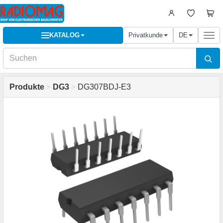
KATALOG
Privatkunde
DE
Togg
navi
Produkte
>
DG3
>
DG307BDJ-E3