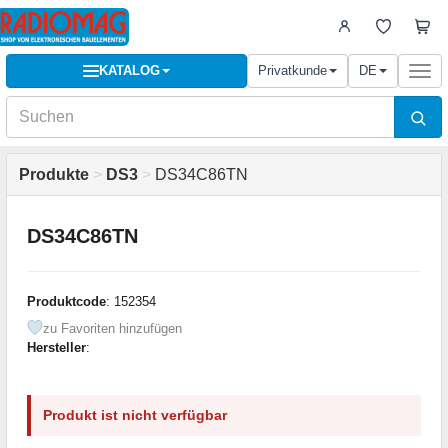
KATALOG
Privatkunde
DE
Togg
navi
Produkte
>
DS3
>
DS34C86TN
DS34C86TN
Produktcode
: 152354
zu Favoriten hinzufügen
Hersteller
:
Produkt ist nicht verfügbar