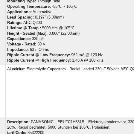
Mounting Type:
Through Hole
Operating Temperature:
-55°C ~ 105°C
Applications:
Automotive
Lead Spacing:
0.197" (5.00mm)
Ratings:
AEC-Q200
Lifetime @ Temp.:
5000 Hrs @ 105°C
Height - Seated (Max):
0.866" (22.00mm)
Capacitance:
330 µF
Voltage - Rated:
50 V
Impedance:
63 mOhms
Ripple Current @ Low Frequency:
962 mA @ 120 Hz
Ripple Current @ High Frequency:
1.48 A @ 100 kHz
Aluminium Electrolytic Capacitors - Radial Leaded 330uF 50volts AEC-Q
Description:
PANASONIC - EEUFC1H331B - Elektrolytkondensator, 330 
20%, Radial bedrahtet, 5000 Stunden bei 105°C, Polarisiert
tariffCode:
85322200