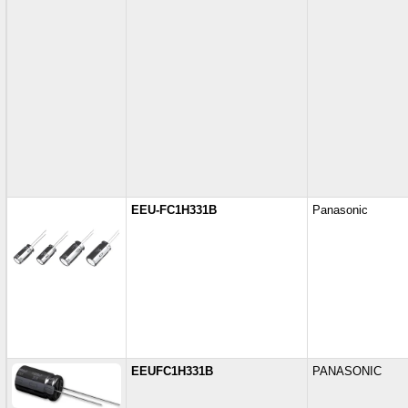
EEU-FC1H331B
Panasonic
EEUFC1H331B
PANASONIC