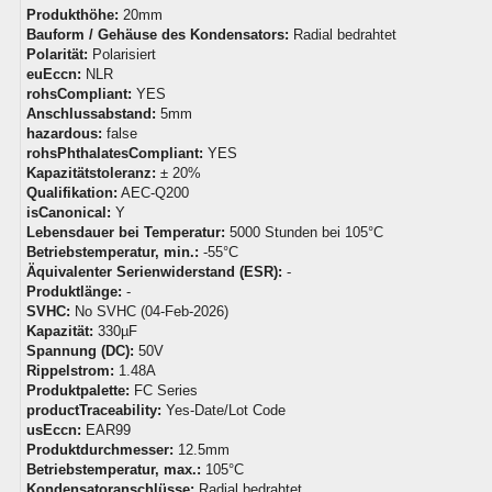
Produkthöhe:
20mm
Bauform / Gehäuse des Kondensators:
Radial bedrahtet
Polarität:
Polarisiert
euEccn:
NLR
rohsCompliant:
YES
Anschlussabstand:
5mm
hazardous:
false
rohsPhthalatesCompliant:
YES
Kapazitätstoleranz:
± 20%
Qualifikation:
AEC-Q200
isCanonical:
Y
Lebensdauer bei Temperatur:
5000 Stunden bei 105°C
Betriebstemperatur, min.:
-55°C
Äquivalenter Serienwiderstand (ESR):
-
Produktlänge:
-
SVHC:
No SVHC (04-Feb-2026)
Kapazität:
330µF
Spannung (DC):
50V
Rippelstrom:
1.48A
Produktpalette:
FC Series
productTraceability:
Yes-Date/Lot Code
usEccn:
EAR99
Produktdurchmesser:
12.5mm
Betriebstemperatur, max.:
105°C
Kondensatoranschlüsse:
Radial bedrahtet