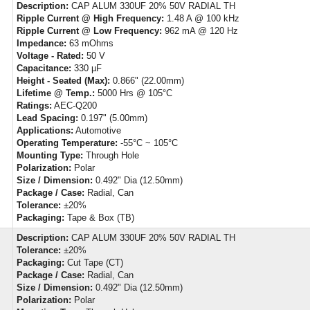
Description:
CAP ALUM 330UF 20% 50V RADIAL TH
Ripple Current @ High Frequency:
1.48 A @ 100 kHz
Ripple Current @ Low Frequency:
962 mA @ 120 Hz
Impedance:
63 mOhms
Voltage - Rated:
50 V
Capacitance:
330 µF
Height - Seated (Max):
0.866" (22.00mm)
Lifetime @ Temp.:
5000 Hrs @ 105°C
Ratings:
AEC-Q200
Lead Spacing:
0.197" (5.00mm)
Applications:
Automotive
Operating Temperature:
-55°C ~ 105°C
Mounting Type:
Through Hole
Polarization:
Polar
Size / Dimension:
0.492" Dia (12.50mm)
Package / Case:
Radial, Can
Tolerance:
±20%
Packaging:
Tape & Box (TB)
Description:
CAP ALUM 330UF 20% 50V RADIAL TH
Tolerance:
±20%
Packaging:
Cut Tape (CT)
Package / Case:
Radial, Can
Size / Dimension:
0.492" Dia (12.50mm)
Polarization:
Polar