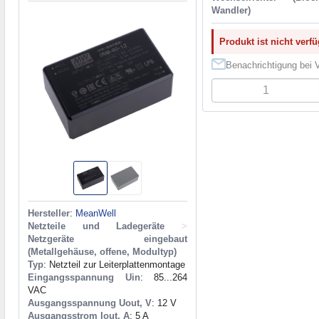
Wandler)
Produkt ist nicht verf
Benachrichtigung bei V
Hersteller
:
MeanWell
Netzteile und Ladegeräte
>
Netzgeräte eingebaut
(Metallgehäuse, offene, Modultyp)
Typ
: Netzteil zur Leiterplattenmontage
Eingangsspannung Uin
: 85...264
VAC
Ausgangsspannung Uout, V
: 12 V
Ausgangsstrom Iout, A
: 5 A