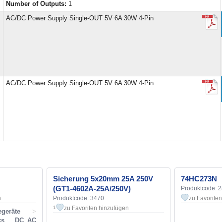
Number of Outputs:
1
,
AC/DC Power Supply Single-OUT 5V 6A 30W 4-Pin
,
AC/DC Power Supply Single-OUT 5V 6A 30W 4-Pin
Sicherung 5x20mm 25A 250V
74HC273N
(GT1-4602A-25A/250V)
Produktcode: 
n
Produktcode: 3470
zu Favorite
zu Favoriten hinzufügen
1
geräte
>
ocks DC_AC