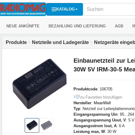
KATALOG
NEUE ANKÜNFTE
BEZAHLUNG UND LIEFERUNG
AGB
I
Produkte
>
Netzteile und Ladegeräte
>
Netzgeräte eingeb
Einbaunetzteil zur L
30W 5V IRM-30-5 Me
Produktcode
: 106705
zu Favoriten hinzufügen
1
Hersteller
:
MeanWell
Typ
: Netzteil zur Leiterplattenmont
Eingangsspannung Uin
: 85...26
Ausgangsspannung Uout, V
: 5 V
Ausgangsstrom Iout, A
: 6 A
Leistung max, W
: 30 W