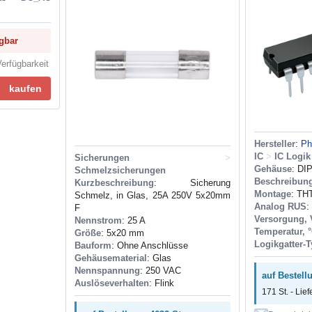
ügbar
erfügbarkeit
kaufen
Hersteller
:
Phi
IC
>
IC Logik
Sicherungen
>
Gehäuse
: DI
Schmelzsicherungen
Beschreibun
Kurzbeschreibung
: Sicherung
Montage
: TH
Schmelz, in Glas, 25A 250V 5x20mm
Analog RUS
:
F
Versorgung, 
Nennstrom
: 25 A
Temperatur, 
Größe
: 5x20 mm
Logikgatter-
Bauform
: Ohne Anschlüsse
Gehäusematerial
: Glas
Nennspannung
: 250 VAC
auf Bestell
Auslöseverhalten
: Flink
171 St. - Lief