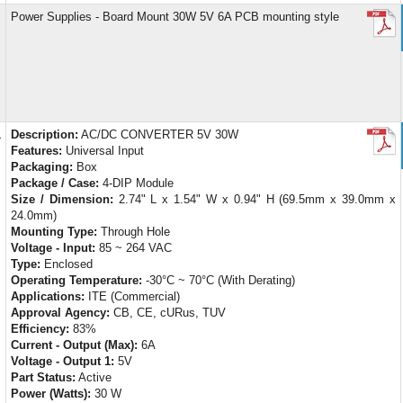
Power Supplies - Board Mount 30W 5V 6A PCB mounting style
L
Description:
AC/DC CONVERTER 5V 30W
Features:
Universal Input
Packaging:
Box
Package / Case:
4-DIP Module
Size / Dimension:
2.74" L x 1.54" W x 0.94" H (69.5mm x 39.0mm x
24.0mm)
Mounting Type:
Through Hole
Voltage - Input:
85 ~ 264 VAC
Type:
Enclosed
Operating Temperature:
-30°C ~ 70°C (With Derating)
Applications:
ITE (Commercial)
Approval Agency:
CB, CE, cURus, TUV
Efficiency:
83%
Current - Output (Max):
6A
Voltage - Output 1:
5V
Part Status:
Active
Power (Watts):
30 W