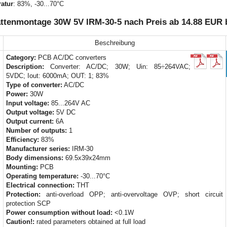
atur
: 83%, -30...70°C
lattenmontage 30W 5V IRM-30-5 nach Preis ab 14.88 EUR 
Beschreibung
Category:
PCB AC/DC converters
Description:
Converter: AC/DC; 30W; Uin: 85÷264VAC;
5VDC; Iout: 6000mA; OUT: 1; 83%
Type of converter:
AC/DC
Power:
30W
Input voltage:
85...264V AC
Output voltage:
5V DC
Output current:
6A
Number of outputs:
1
Efficiency:
83%
Manufacturer series:
IRM-30
Body dimensions:
69.5x39x24mm
Mounting:
PCB
Operating temperature:
-30...70°C
Electrical connection:
THT
Protection:
anti-overload OPP; anti-overvoltage OVP; short circuit
protection SCP
Power consumption without load:
<0.1W
Caution!:
rated parameters obtained at full load