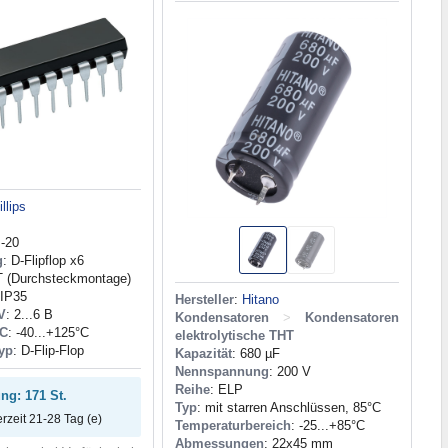
llips
P-20
g
: D-Flipflop x6
T (Durchsteckmontage)
 ІР35
Hersteller
:
Hitano
V
: 2...6 В
Kondensatoren
>
Kondensatoren
°C
: -40...+125°С
elektrolytische THT
Typ
: D-Flip-Flop
Kapazität
: 680 µF
Nennspannung
: 200 V
Reihe
: ELP
ung: 171 St.
Typ
: mit starren Anschlüssen, 85°C
erzeit 21-28 Tag (e)
Temperaturbereich
: -25...+85°C
Abmessungen
: 22x45 mm