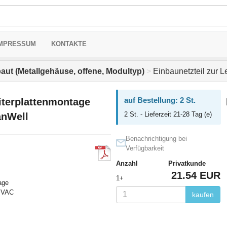
MPRESSUM
KONTAKTE
aut (Metallgehäuse, offene, Modultyp)
>
Einbaunetzteil zur 
auf Bestellung: 2 St.
eiterplattenmontage
2 St. - Lieferzeit 21-28 Tag (e)
anWell
Benachrichtigung bei
Verfügbarkeit
Anzahl
Privatkunde
21.54 EUR
1+
age
4 VAC
kaufen