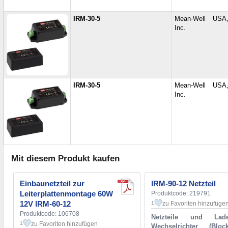
IRM-30-5
Mean-Well USA
Inc.
IRM-30-5
Mean-Well USA
Inc.
Mit diesem Produkt kaufen
Einbaunetzteil zur
IRM-90-12 Netzteil
Leiterplattenmontage 60W
Produktcode: 219791
12V IRM-60-12
zu Favoriten hinzufüge
1
Produktcode: 106708
Netzteile und Lade
zu Favoriten hinzufügen
1
Wechselrichter (Bl