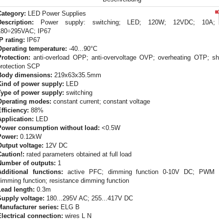
Category:
LED Power Supplies
Description:
Power supply: switching; LED; 120W; 12VDC; 10A;
180÷295VAC; IP67
P rating:
IP67
Operating temperature:
-40...90°C
Protection:
anti-overload OPP; anti-overvoltage OVP; overheating OTP; shor
protection SCP
Body dimensions:
219x63x35.5mm
Kind of power supply:
LED
Type of power supply:
switching
Operating modes:
constant current; constant voltage
fficiency:
88%
Application:
LED
Power consumption without load:
<0.5W
Power:
0.12kW
Output voltage:
12V DC
Caution!:
rated parameters obtained at full load
Number of outputs:
1
Additional functions:
active PFC; dimming function 0-10V DC; PWM co
imming function; resistance dimming function
Lead length:
0.3m
Supply voltage:
180...295V AC; 255...417V DC
Manufacturer series:
ELG B
Electrical connection:
wires L N