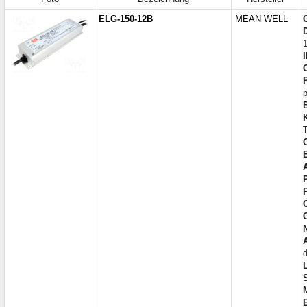
ELG-150-12B
MEAN WELL
I
E
d