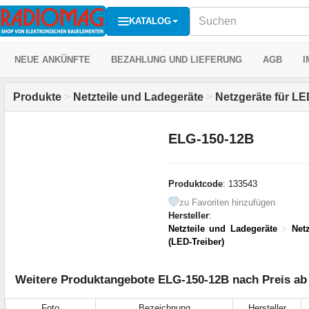
KATALOG
NEUE ANKÜNFTE
BEZAHLUNG UND LIEFERUNG
AGB
I
Produkte
>
Netzteile und Ladegeräte
>
Netzgeräte für L
ELG-150-12B
Produktcode
: 133543
zu Favoriten hinzufügen
Hersteller
:
Netzteile und Ladegeräte
>
Net
(LED-Treiber)
Weitere Produktangebote ELG-150-12B nach Preis ab
Foto
Bezeichnung
Hersteller