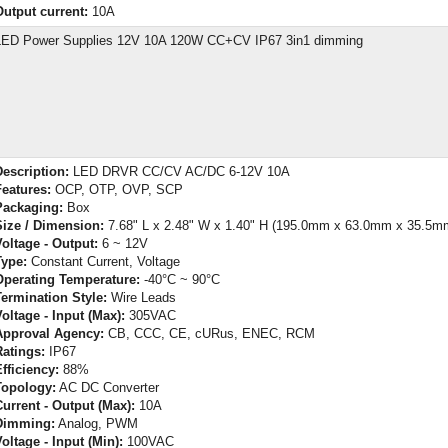
Output current:
10A
LED Power Supplies 12V 10A 120W CC+CV IP67 3in1 dimming
Description:
LED DRVR CC/CV AC/DC 6-12V 10A
Features:
OCP, OTP, OVP, SCP
Packaging:
Box
Size / Dimension:
7.68" L x 2.48" W x 1.40" H (195.0mm x 63.0mm x 35.5m
Voltage - Output:
6 ~ 12V
Type:
Constant Current, Voltage
Operating Temperature:
-40°C ~ 90°C
Termination Style:
Wire Leads
oltage - Input (Max):
305VAC
Approval Agency:
CB, CCC, CE, cURus, ENEC, RCM
Ratings:
IP67
fficiency:
88%
Topology:
AC DC Converter
Current - Output (Max):
10A
Dimming:
Analog, PWM
oltage - Input (Min):
100VAC