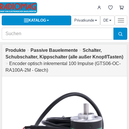
KATALOG
Privatkunde
DE
Togg
navi
Produkte
>
Passive Bauelemente
>
Schalter,
Schubschalter, Kippschalter (alle außer Knopf/Tasten)
>
Encoder optisch inkremental 100 Impulse (GTS06-OC-
RA100A-2M - Gtech)