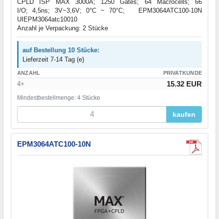
CPLD ISP MAX 3000A; 1250 Gates; 64 Macrocells; 66
I/O; 4,5ns; 3V~3,6V; 0°C ~ 70°C; EPM3064ATC100-10N
UIEPM3064atc10010
Anzahl je Verpackung: 2 Stücke
auf Bestellung 10 Stücke:
Lieferzeit 7-14 Tag (e)
ANZAHL
PRIVATKUNDE
15.32 EUR
4+
Mindestbestellmenge: 4 Stücke
kaufen
EPM3064ATC100-10N