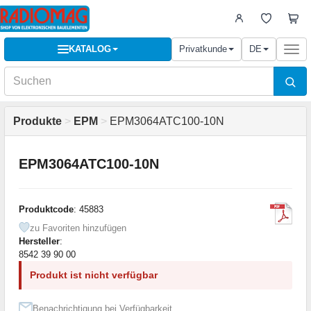
KATALOG
Privatkunde
DE
Togg
navi
Produkte
>
EPM
>
EPM3064ATC100-10N
EPM3064ATC100-10N
Produktcode
: 45883
zu Favoriten hinzufügen
Hersteller
:
8542 39 90 00
Produkt ist nicht verfügbar
Benachrichtigung bei Verfügbarkeit