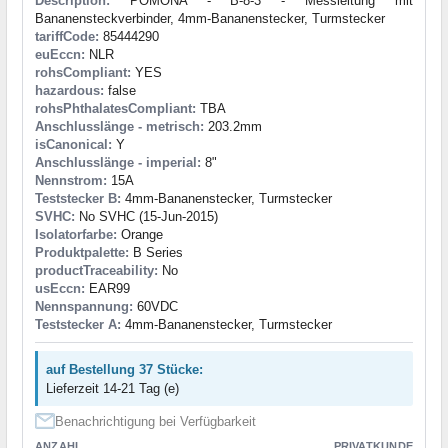
Description:
POMONA - B-8-3 - Messleitung mit
Bananensteckverbinder, 4mm-Bananenstecker, Turmstecker
tariffCode:
85444290
euEccn:
NLR
rohsCompliant:
YES
hazardous:
false
rohsPhthalatesCompliant:
TBA
Anschlusslänge - metrisch:
203.2mm
isCanonical:
Y
Anschlusslänge - imperial:
8"
Nennstrom:
15A
Teststecker B:
4mm-Bananenstecker, Turmstecker
SVHC:
No SVHC (15-Jun-2015)
Isolatorfarbe:
Orange
Produktpalette:
B Series
productTraceability:
No
usEccn:
EAR99
Nennspannung:
60VDC
Teststecker A:
4mm-Bananenstecker, Turmstecker
auf Bestellung 37 Stücke:
Lieferzeit 14-21 Tag (e)
Benachrichtigung bei Verfügbarkeit
ANZAHL
PRIVATKUNDE