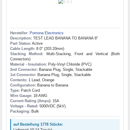
Hersteller
:
Pomona Electronics
Description:
TEST LEAD BANANA TO BANANA 8"
Part Status:
Active
Cable Length:
8.0" (203.20mm)
Stacking Method:
Multi-Stacking, Front and Vertical (Both
Connectors)
Material - Insulation:
Poly-Vinyl Chloride (PVC)
2nd Connector:
Banana Plug, Single, Stackable
1st Connector:
Banana Plug, Single, Stackable
Contents:
1 Lead, Orange
Configuration:
Banana to Banana
Type:
Patch Cord
Wire Gauge:
18 AWG
Current Rating (Amps):
15A
Voltage - Rated:
5000VDC (5kV)
Packaging:
Bulk
auf Bestellung 1778 Stücke:
Lieferzeit 10-14 Tag (e)