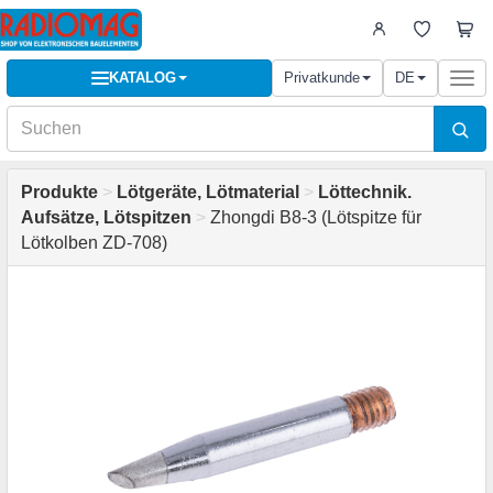
KATALOG
Privatkunde
DE
Togg
navi
Produkte
>
Lötgeräte, Lötmaterial
>
Löttechnik.
Aufsätze, Lötspitzen
>
Zhongdi B8-3 (Lötspitze für
Lötkolben ZD-708)