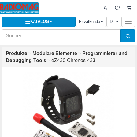
KATALOG
Privatkunde
DE
Togg
navi
Produkte
>
Modulare Elemente
>
Programmierer und
Debugging-Tools
>
eZ430-Chronos-433