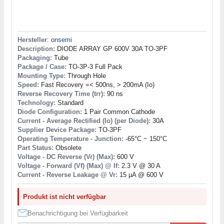
Hersteller
:
onsemi
Description:
DIODE ARRAY GP 600V 30A TO-3PF
Packaging:
Tube
Package / Case:
TO-3P-3 Full Pack
Mounting Type:
Through Hole
Speed:
Fast Recovery =< 500ns, > 200mA (Io)
Reverse Recovery Time (trr):
90 ns
Technology:
Standard
Diode Configuration:
1 Pair Common Cathode
Current - Average Rectified (Io) (per Diode):
30A
Supplier Device Package:
TO-3PF
Operating Temperature - Junction:
-65°C ~ 150°C
Part Status:
Obsolete
Voltage - DC Reverse (Vr) (Max):
600 V
Voltage - Forward (Vf) (Max) @ If:
2.3 V @ 30 A
Current - Reverse Leakage @ Vr:
15 µA @ 600 V
Produkt ist nicht verfügbar
Benachrichtigung bei Verfügbarkeit