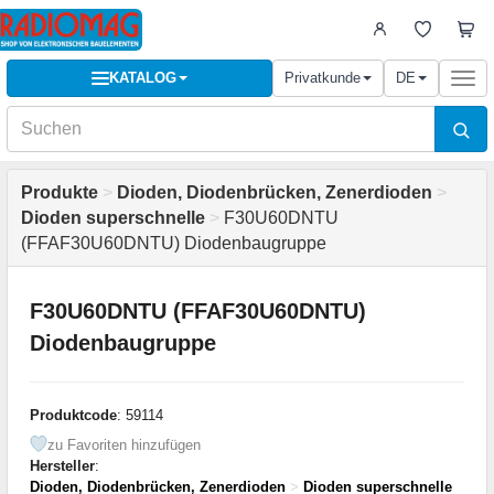
KATALOG
Privatkunde
DE
Togg
navi
Produkte
>
Dioden, Diodenbrücken, Zenerdioden
>
Dioden superschnelle
>
F30U60DNTU
(FFAF30U60DNTU) Diodenbaugruppe
F30U60DNTU (FFAF30U60DNTU)
Diodenbaugruppe
Produktcode
: 59114
zu Favoriten hinzufügen
Hersteller
:
Dioden, Diodenbrücken, Zenerdioden
>
Dioden superschnelle