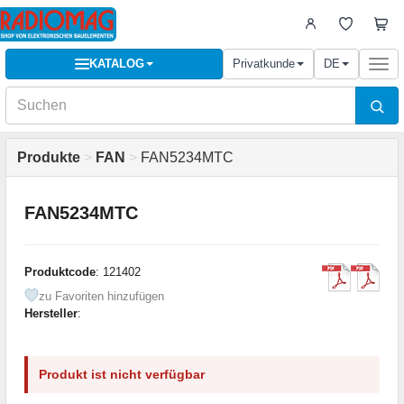
KATALOG
Privatkunde
DE
Togg
navi
Produkte
>
FAN
>
FAN5234MTC
FAN5234MTC
Produktcode
: 121402
zu Favoriten hinzufügen
Hersteller
:
Produkt ist nicht verfügbar