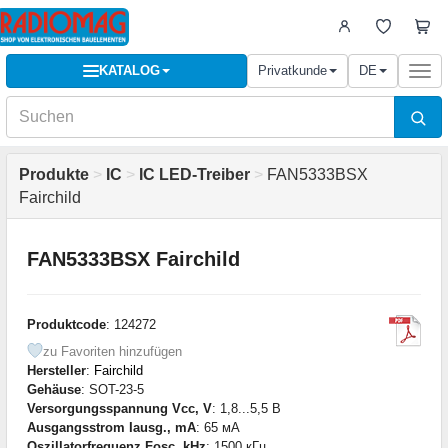
KATALOG
Privatkunde
DE
Togg
navi
Produkte
>
IC
>
IC LED-Treiber
>
FAN5333BSX
Fairchild
FAN5333BSX Fairchild
Produktcode
: 124272
zu Favoriten hinzufügen
Hersteller
:
Fairchild
Gehäuse
: SOT-23-5
Versorgungsspannung Vcc, V
: 1,8...5,5 В
Ausgangsstrom Iausg., mA
: 65 мА
Oszillatorfrequenz Fosc, kHz
: 1500 кГц