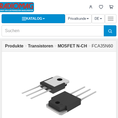
KATALOG
Privatkunde
DE
Togg
navi
Produkte
>
Transistoren
>
MOSFET N-CH
>
FCA35N60