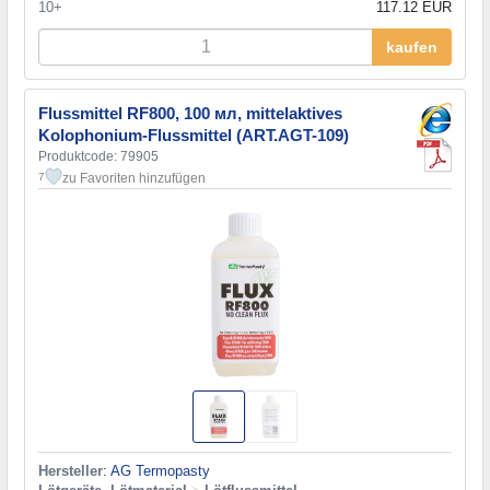
10+
117.12 EUR
kaufen
Flussmittel RF800, 100 мл, mittelaktives
Kolophonium-Flussmittel (ART.AGT-109)
Produktcode: 79905
zu Favoriten hinzufügen
7
Hersteller
:
AG Termopasty