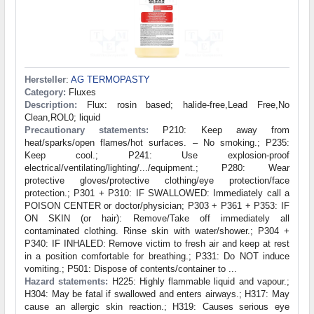
Hersteller
:
AG TERMOPASTY
Category:
Fluxes
Description:
Flux: rosin based; halide-free,Lead Free,No
Clean,ROL0; liquid
Precautionary statements:
P210: Keep away from
heat/sparks/open flames/hot surfaces. – No smoking.; P235:
Keep cool.; P241: Use explosion-proof
electrical/ventilating/lighting/.../equipment.; P280: Wear
protective gloves/protective clothing/eye protection/face
protection.; P301 + P310: IF SWALLOWED: Immediately call a
POISON CENTER or doctor/physician; P303 + P361 + P353: IF
ON SKIN (or hair): Remove/Take off immediately all
contaminated clothing. Rinse skin with water/shower.; P304 +
P340: IF INHALED: Remove victim to fresh air and keep at rest
in a position comfortable for breathing.; P331: Do NOT induce
vomiting.; P501: Dispose of contents/container to ...
Hazard statements:
H225: Highly flammable liquid and vapour.;
H304: May be fatal if swallowed and enters airways.; H317: May
cause an allergic skin reaction.; H319: Causes serious eye