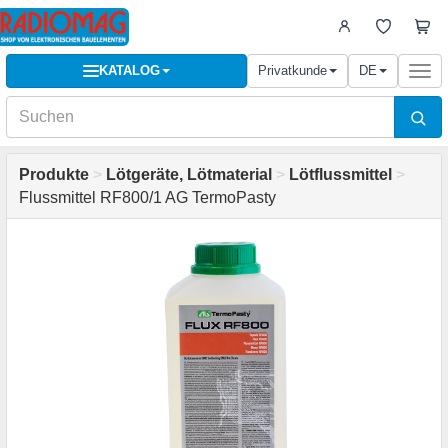
KATALOG
Privatkunde
DE
Togg
navi
Produkte
>
Lötgeräte, Lötmaterial
>
Lötflussmittel
>
Flussmittel RF800/1 AG TermoPasty