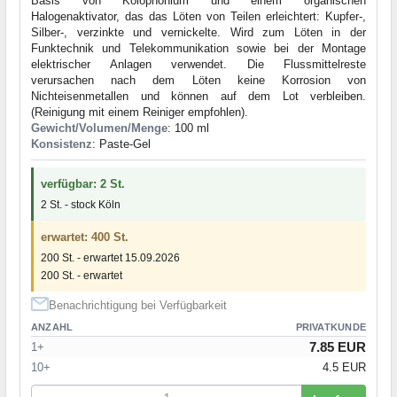
Basis von Kolophonium und einem organischen
Halogenaktivator, das das Löten von Teilen erleichtert: Kupfer-,
Silber-, verzinkte und vernickelte. Wird zum Löten in der
Funktechnik und Telekommunikation sowie bei der Montage
elektrischer Anlagen verwendet. Die Flussmittelreste
verursachen nach dem Löten keine Korrosion von
Nichteisenmetallen und können auf dem Lot verbleiben.
(Reinigung mit einem Reiniger empfohlen).
Gewicht/Volumen/Menge
: 100 ml
Konsistenz
: Paste-Gel
verfügbar: 2 St.
2 St. - stock Köln
erwartet: 400 St.
200 St. - erwartet 15.09.2026
200 St. - erwartet
Benachrichtigung bei Verfügbarkeit
ANZAHL
PRIVATKUNDE
7.85 EUR
1+
10+
4.5 EUR