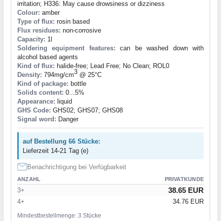
irritation; H336: May cause drowsiness or dizziness
Colour:
amber
Type of flux:
rosin based
Flux residues:
non-corrosive
Capacity:
1l
Soldering equipment features:
can be washed down with
alcohol based agents
Kind of flux:
halide-free; Lead Free; No Clean; ROL0
3
Density:
794mg/cm
@ 25°C
Kind of package:
bottle
Solids content:
0...5%
Appearance:
liquid
GHS Code:
GHS02; GHS07; GHS08
Signal word:
Danger
auf Bestellung 66 Stücke:
Lieferzeit 14-21 Tag (e)
Benachrichtigung bei Verfügbarkeit
ANZAHL
PRIVATKUNDE
38.65 EUR
3+
4+
34.76 EUR
Mindestbestellmenge: 3 Stücke