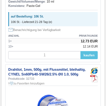
Gewicht/Volumen/Menge
: 10 ml
Konsistenz
: Paste-Gel
auf Bestellung: 106 St.
106 St. - Lieferzeit 21-28 Tag (e)
Benachrichtigung bei Verfügbarkeit
ANZAHL
PRIVATKUNDE
12.73 EUR
1+
10+
12.14 EUR
kaufen
Drahtlot, 1mm, 500g, mit Flussmittel, bleihaltig,
CYNEL Sn60Pb40-SW26/2.5% Ø0 1.0, 500g
Produktcode: 32733
zu Favoriten hinzufügen
5