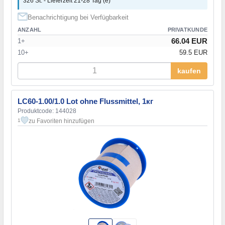
326 St. - Lieferzeit 21-28 Tag (e)
Benachrichtigung bei Verfügbarkeit
ANZAHL
PRIVATKUNDE
66.04 EUR
1+
10+
59.5 EUR
kaufen
LC60-1.00/1.0 Lot ohne Flussmittel, 1кг
Produktcode: 144028
zu Favoriten hinzufügen
1