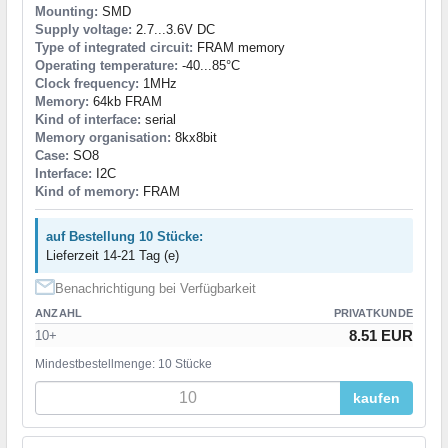
Mounting:
SMD
Supply voltage:
2.7...3.6V DC
Type of integrated circuit:
FRAM memory
Operating temperature:
-40...85°C
Clock frequency:
1MHz
Memory:
64kb FRAM
Kind of interface:
serial
Memory organisation:
8kx8bit
Case:
SO8
Interface:
I2C
Kind of memory:
FRAM
auf Bestellung 10 Stücke:
Lieferzeit 14-21 Tag (e)
Benachrichtigung bei Verfügbarkeit
ANZAHL
PRIVATKUNDE
8.51 EUR
10+
Mindestbestellmenge: 10 Stücke
kaufen