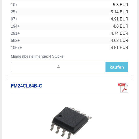
10+
5.3 EUR
25+
5.14 EUR
97+
4.91 EUR
194+
4.8 EUR
291+
4.74 EUR
582+
4.62 EUR
1067+
4.51 EUR
Mindestbestellmenge: 4 Stücke
kaufen
FM24CL64B-G