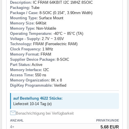
Description:
IC FRAM 64KBIT I2C 1MHZ 8SOIC
Packaging:
Tube
Package / Case:
8-SOIC (0.154", 3.90mm Width)
Mounting Type:
Surface Mount
Memory Size:
64Kbit
Memory Type:
Non-Volatile
Operating Temperature:
-40°C ~ 85°C (TA)
Voltage - Supply:
2.7V ~ 3.65V
Technology:
FRAM (Ferroelectric RAM)
Clock Frequency:
1 MHz
Memory Format:
FRAM
Supplier Device Package:
8-SOIC
Part Status:
Active
Memory Interface:
I2C
Access Time:
550 ns
Memory Organization:
8K x 8
DigiKey Programmable:
Verified
auf Bestellung 4622 Stücke:
Lieferzeit 10-14 Tag (e)
Benachrichtigung bei Verfügbarkeit
ANZAHL
PRIVATKUNDE
5.68 EUR
4+