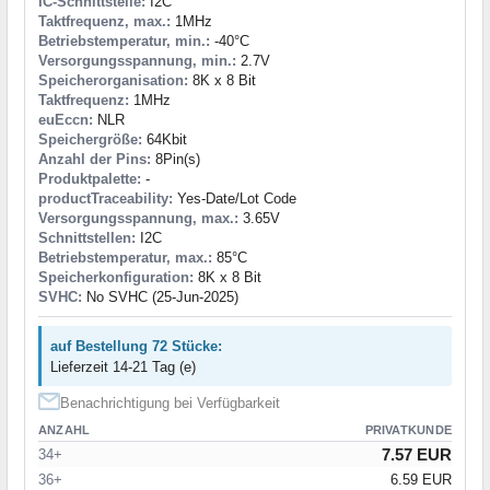
IC-Schnittstelle:
I2C
Taktfrequenz, max.:
1MHz
Betriebstemperatur, min.:
-40°C
Versorgungsspannung, min.:
2.7V
Speicherorganisation:
8K x 8 Bit
Taktfrequenz:
1MHz
euEccn:
NLR
Speichergröße:
64Kbit
Anzahl der Pins:
8Pin(s)
Produktpalette:
-
productTraceability:
Yes-Date/Lot Code
Versorgungsspannung, max.:
3.65V
Schnittstellen:
I2C
Betriebstemperatur, max.:
85°C
Speicherkonfiguration:
8K x 8 Bit
SVHC:
No SVHC (25-Jun-2025)
auf Bestellung 72 Stücke:
Lieferzeit 14-21 Tag (e)
Benachrichtigung bei Verfügbarkeit
ANZAHL
PRIVATKUNDE
7.57 EUR
34+
36+
6.59 EUR