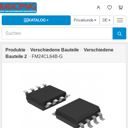
KATALOG
Privatkunde
DE
Togg
navi
Produkte
>
Verschiedene Bauteile
>
Verschiedene
Bauteile 2
>
FM24CL64B-G