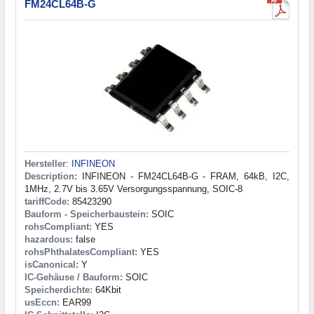
FM24CL64B-G
Hersteller
:
INFINEON
Description:
INFINEON - FM24CL64B-G - FRAM, 64kB, I2C,
1MHz, 2.7V bis 3.65V Versorgungsspannung, SOIC-8
tariffCode:
85423290
Bauform - Speicherbaustein:
SOIC
rohsCompliant:
YES
hazardous:
false
rohsPhthalatesCompliant:
YES
isCanonical:
Y
IC-Gehäuse / Bauform:
SOIC
Speicherdichte:
64Kbit
usEccn:
EAR99