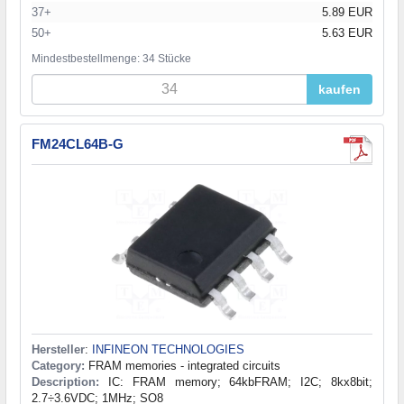
37+
5.89 EUR
50+
5.63 EUR
Mindestbestellmenge: 34 Stücke
kaufen
FM24CL64B-G
Hersteller
:
INFINEON TECHNOLOGIES
Category:
FRAM memories - integrated circuits
Description:
IC: FRAM memory; 64kbFRAM; I2C; 8kx8bit;
2.7÷3.6VDC; 1MHz; SO8