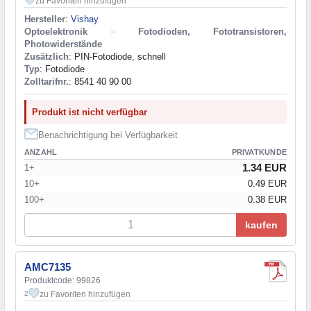
zu Favoriten hinzufügen
Hersteller
:
Vishay
Optoelektronik
>
Fotodioden, Fototransistoren,
Photowiderstände
Zusätzlich
: PIN-Fotodiode, schnell
Typ
: Fotodiode
Zolltarifnr.
: 8541 40 90 00
Produkt ist nicht verfügbar
Benachrichtigung bei Verfügbarkeit
ANZAHL
PRIVATKUNDE
1.34 EUR
1+
10+
0.49 EUR
100+
0.38 EUR
kaufen
AMC7135
Produktcode: 99826
zu Favoriten hinzufügen
2