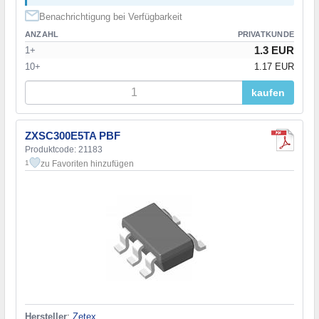
Benachrichtigung bei Verfügbarkeit
ANZAHL
PRIVATKUNDE
1.3 EUR
1+
10+
1.17 EUR
kaufen
ZXSC300E5TA PBF
Produktcode: 21183
zu Favoriten hinzufügen
1
Hersteller
:
Zetex