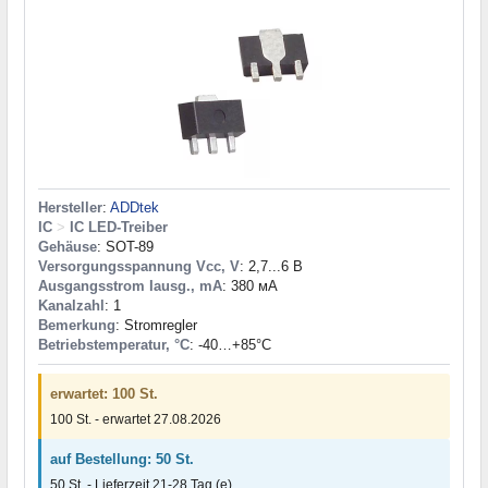
Hersteller
:
ADDtek
IC
>
IC LED-Treiber
Gehäuse
: SOT-89
Versorgungsspannung Vcc, V
: 2,7...6 В
Ausgangsstrom Iausg., mA
: 380 мА
Kanalzahl
: 1
Bemerkung
: Stromregler
Betriebstemperatur, °C
: -40…+85°С
erwartet: 100 St.
100 St. - erwartet 27.08.2026
auf Bestellung: 50 St.
50 St. - Lieferzeit 21-28 Tag (e)