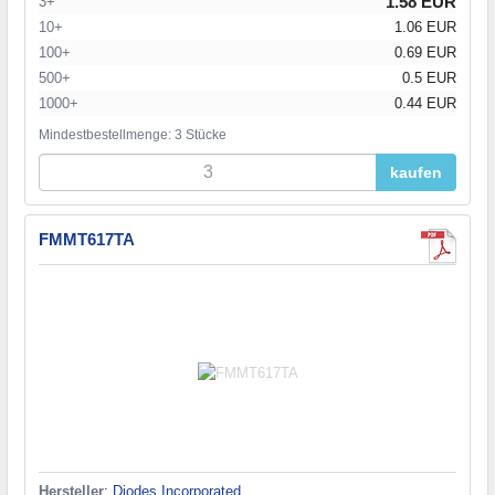
1.58 EUR
3+
10+
1.06 EUR
100+
0.69 EUR
500+
0.5 EUR
1000+
0.44 EUR
Mindestbestellmenge: 3 Stücke
kaufen
FMMT617TA
Hersteller
:
Diodes Incorporated