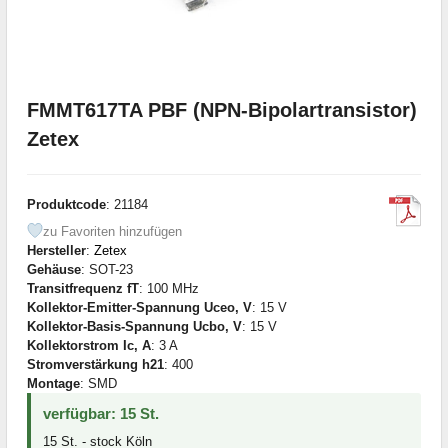
FMMT617TA PBF (NPN-Bipolartransistor)
Zetex
Produktcode
: 21184
zu Favoriten hinzufügen
Hersteller
:
Zetex
Gehäuse
: SOT-23
Transitfrequenz fT
: 100 MHz
Kollektor-Emitter-Spannung Uceo, V
: 15 V
Kollektor-Basis-Spannung Ucbo, V
: 15 V
Kollektorstrom Ic, A
: 3 A
Stromverstärkung h21
: 400
Montage
: SMD
verfügbar: 15 St.
15 St. - stock Köln