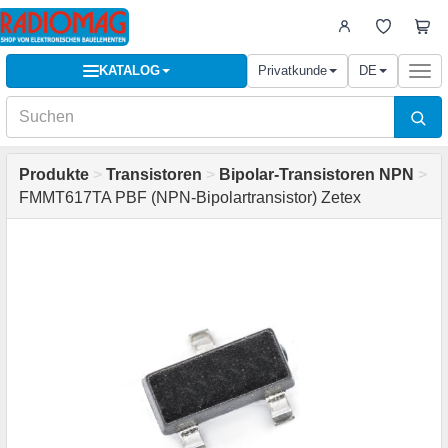
KATALOG
Privatkunde
DE
Togg
navi
Produkte
>
Transistoren
>
Bipolar-Transistoren NPN
>
FMMT617TA PBF (NPN-Bipolartransistor) Zetex