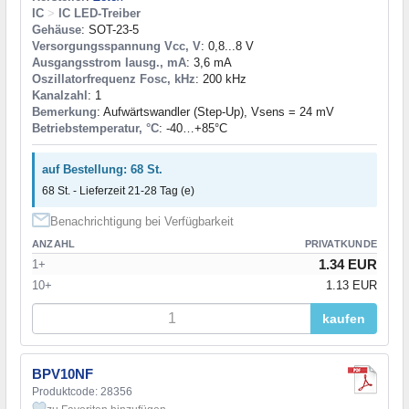
IC
>
IC LED-Treiber
Gehäuse
: SOT-23-5
Versorgungsspannung Vcc, V
: 0,8...8 V
Ausgangsstrom Iausg., mA
: 3,6 mA
Oszillatorfrequenz Fosc, kHz
: 200 kHz
Kanalzahl
: 1
Bemerkung
: Aufwärtswandler (Step-Up), Vsens = 24 mV
Betriebstemperatur, °C
: -40…+85°С
auf Bestellung: 68 St.
68 St. - Lieferzeit 21-28 Tag (e)
Benachrichtigung bei Verfügbarkeit
ANZAHL
PRIVATKUNDE
1.34 EUR
1+
10+
1.13 EUR
kaufen
BPV10NF
Produktcode: 28356