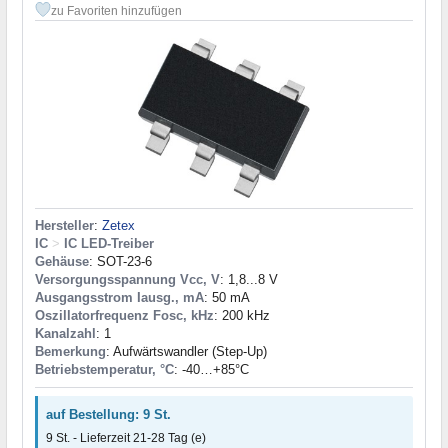
zu Favoriten hinzufügen
Hersteller
:
Zetex
IC
>
IC LED-Treiber
Gehäuse
: SOT-23-6
Versorgungsspannung Vcc, V
: 1,8...8 V
Ausgangsstrom Iausg., mA
: 50 mA
Oszillatorfrequenz Fosc, kHz
: 200 kHz
Kanalzahl
: 1
Bemerkung
: Aufwärtswandler (Step-Up)
Betriebstemperatur, °C
: -40…+85°С
auf Bestellung: 9 St.
9 St. - Lieferzeit 21-28 Tag (e)