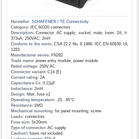
Hersteller
:
SCHAFFNER / TE Connectivity
Category:
IEC 60320 connectors
Description:
Connector: AC supply; socket; male; Inom: 2A; Ir:
373uA; 250VAC; 2mH
Conform to the norm:
CSA 22.2 No. 8 1986; IEC EN 60939; UL
1283
Manufacturer series:
FN282
Trade name:
power entry module; power module
Rated voltage:
250V AC
Connector variant:
C14 (E)
Current rating:
2A
Capacitance Cx:
0.22µF
Inductance:
2mH
Design:
filter; fuse x2
Operating temperature:
-25...85°C
Resistance:
1MΩ
Mechanical mounting:
for panel mounting; screw
Leads:
connectors
Fuse size:
5x20mm
Type of connector:
AC supply
Caution!:
fuses not included
Leakage current:
373µA