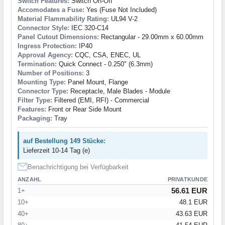
Switch Features:
Switch On-Off
Accomodates a Fuse:
Yes (Fuse Not Included)
Material Flammability Rating:
UL94 V-2
Connector Style:
IEC 320-C14
Panel Cutout Dimensions:
Rectangular - 29.00mm x 60.00mm
Ingress Protection:
IP40
Approval Agency:
CQC, CSA, ENEC, UL
Termination:
Quick Connect - 0.250" (6.3mm)
Number of Positions:
3
Mounting Type:
Panel Mount, Flange
Connector Type:
Receptacle, Male Blades - Module
Filter Type:
Filtered (EMI, RFI) - Commercial
Features:
Front or Rear Side Mount
Packaging:
Tray
auf Bestellung 149 Stücke:
Lieferzeit 10-14 Tag (e)
Benachrichtigung bei Verfügbarkeit
ANZAHL
PRIVATKUNDE
56.61 EUR
1+
10+
48.1 EUR
40+
43.63 EUR