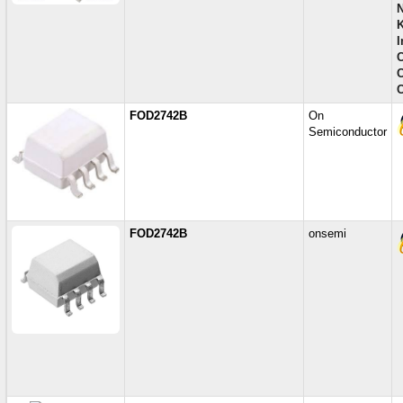
N
K
I
C
C
FOD2742B
On
Semiconductor
FOD2742B
onsemi