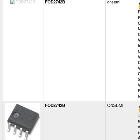
FOD2742B
onsemi
P
P
O
M
O
V
I
C
V
C
V
C
S
V
P
N
FOD2742B
ONSEMI
1
t
r
A