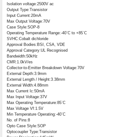
Isolation voltage:2500V ac
Output Type:Transistor
Input Current:20mA
Max Output Voltage:70V
Case Style:SOP-8
Operating Temperature Range:-40`C to +85`C
SVHC:Cobalt dichloride
Approval Bodies:BSI, CSA, VDE
Approval Category:UL Recognised
Bandwidth:50kHz
CMR:1.0kV/es
Collector-to-Emitter Breakdown Voltage:70V
External Depth:3.9mm
External Length / Height:3.38mm
External Width:4.88mm
Max Current Ic:50mA
Max Input Voltage:37V
Max Operating Temperature:85`C
Max Voltage Vf:1.5V
Min Temperature Operating:-40`C
No. of Pins:8
Opto Case Style:SOP
Optocoupler Type:Transistor