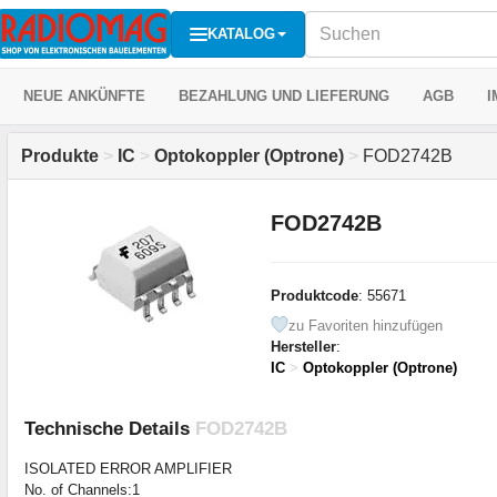
KATALOG
NEUE ANKÜNFTE
BEZAHLUNG UND LIEFERUNG
AGB
I
Produkte
>
IC
>
Optokoppler (Optrone)
>
FOD2742B
FOD2742B
Produktcode
: 55671
zu Favoriten hinzufügen
Hersteller
:
IC
>
Optokoppler (Optrone)
Technische Details
FOD2742B
ISOLATED ERROR AMPLIFIER
No. of Channels:1