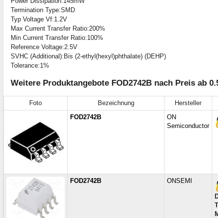
Power Dissipation:145mW
Termination Type:SMD
Typ Voltage Vf:1.2V
Max Current Transfer Ratio:200%
Min Current Transfer Ratio:100%
Reference Voltage:2.5V
SVHC (Additional):Bis (2-ethyl(hexyl)phthalate) (DEHP)
Tolerance:1%
Weitere Produktangebote FOD2742B nach Preis ab 0.
Foto
Bezeichnung
Hersteller
FOD2742B
ON
Semiconductor
FOD2742B
ONSEMI
D
T
M