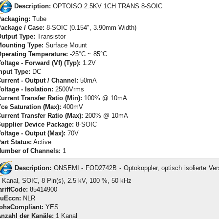
Description:
OPTOISO 2.5KV 1CH TRANS 8-SOIC
ackaging:
Tube
ackage / Case:
8-SOIC (0.154", 3.90mm Width)
utput Type:
Transistor
ounting Type:
Surface Mount
perating Temperature:
-25°C ~ 85°C
oltage - Forward (Vf) (Typ):
1.2V
nput Type:
DC
urrent - Output / Channel:
50mA
oltage - Isolation:
2500Vrms
urrent Transfer Ratio (Min):
100% @ 10mA
ce Saturation (Max):
400mV
urrent Transfer Ratio (Max):
200% @ 10mA
upplier Device Package:
8-SOIC
oltage - Output (Max):
70V
art Status:
Active
umber of Channels:
1
Description:
ONSEMI - FOD2742B - Optokoppler, optisch isolierte Vers
 Kanal, SOIC, 8 Pin(s), 2.5 kV, 100 %, 50 kHz
ariffCode:
85414900
euEccn:
NLR
ohsCompliant:
YES
nzahl der Kanäle:
1 Kanal