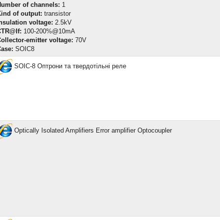
umber of channels:
1
ind of output:
transistor
nsulation voltage:
2.5kV
CTR@If:
100-200%@10mA
ollector-emitter voltage:
70V
ase:
SOIC8
SOIC-8 Оптрони та твердотільні реле
Optically Isolated Amplifiers Error amplifier Optocoupler