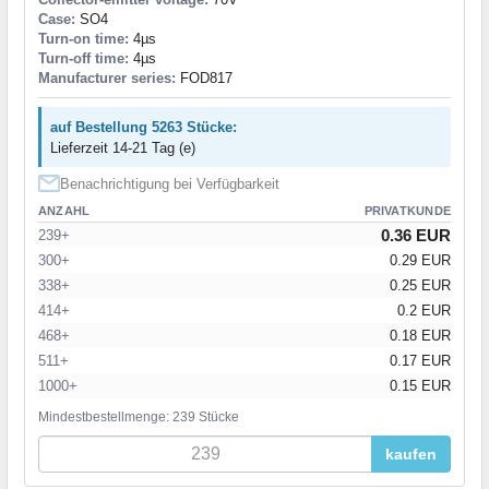
Case:
SO4
Turn-on time:
4µs
Turn-off time:
4µs
Manufacturer series:
FOD817
auf Bestellung 5263 Stücke:
Lieferzeit 14-21 Tag (e)
Benachrichtigung bei Verfügbarkeit
ANZAHL
PRIVATKUNDE
0.36 EUR
239+
300+
0.29 EUR
338+
0.25 EUR
414+
0.2 EUR
468+
0.18 EUR
511+
0.17 EUR
1000+
0.15 EUR
Mindestbestellmenge: 239 Stücke
kaufen