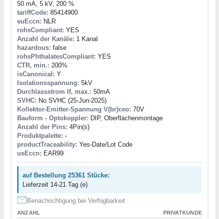
50 mA, 5 kV, 200 %
tariffCode:
85414900
euEccn:
NLR
rohsCompliant:
YES
Anzahl der Kanäle:
1 Kanal
hazardous:
false
rohsPhthalatesCompliant:
YES
CTR, min.:
200%
isCanonical:
Y
Isolationsspannung:
5kV
Durchlassstrom If, max.:
50mA
SVHC:
No SVHC (25-Jun-2025)
Kollektor-Emitter-Spannung V(br)ceo:
70V
Bauform - Optokoppler:
DIP, Oberflächenmontage
Anzahl der Pins:
4Pin(s)
Produktpalette:
-
productTraceability:
Yes-Date/Lot Code
usEccn:
EAR99
auf Bestellung 25361 Stücke:
Lieferzeit 14-21 Tag (e)
Benachrichtigung bei Verfügbarkeit
ANZAHL
PRIVATKUNDE