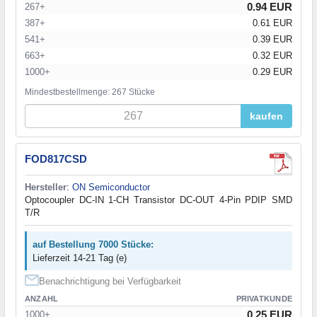
0.94 EUR
267+
387+
0.61 EUR
541+
0.39 EUR
663+
0.32 EUR
1000+
0.29 EUR
Mindestbestellmenge: 267 Stücke
kaufen
FOD817CSD
Hersteller
:
ON Semiconductor
Optocoupler DC-IN 1-CH Transistor DC-OUT 4-Pin PDIP SMD
T/R
auf Bestellung 7000 Stücke:
Lieferzeit 14-21 Tag (e)
Benachrichtigung bei Verfügbarkeit
ANZAHL
PRIVATKUNDE
0.25 EUR
1000+