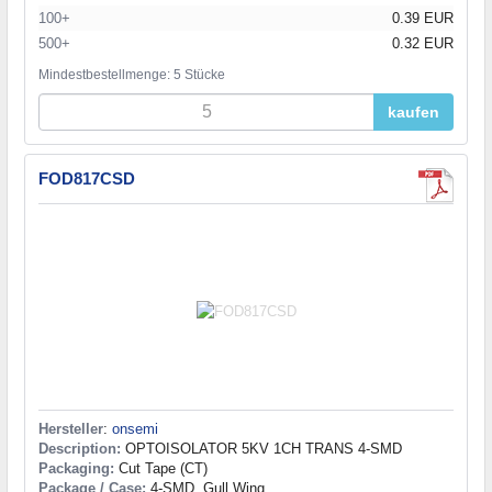
100+
0.39 EUR
500+
0.32 EUR
Mindestbestellmenge: 5 Stücke
kaufen
FOD817CSD
Hersteller
:
onsemi
Description:
OPTOISOLATOR 5KV 1CH TRANS 4-SMD
Packaging:
Cut Tape (CT)
Package / Case:
4-SMD, Gull Wing