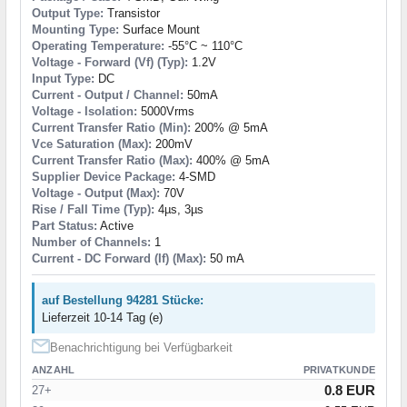
Output Type:
Transistor
Mounting Type:
Surface Mount
Operating Temperature:
-55°C ~ 110°C
Voltage - Forward (Vf) (Typ):
1.2V
Input Type:
DC
Current - Output / Channel:
50mA
Voltage - Isolation:
5000Vrms
Current Transfer Ratio (Min):
200% @ 5mA
Vce Saturation (Max):
200mV
Current Transfer Ratio (Max):
400% @ 5mA
Supplier Device Package:
4-SMD
Voltage - Output (Max):
70V
Rise / Fall Time (Typ):
4µs, 3µs
Part Status:
Active
Number of Channels:
1
Current - DC Forward (If) (Max):
50 mA
auf Bestellung 94281 Stücke:
Lieferzeit 10-14 Tag (e)
Benachrichtigung bei Verfügbarkeit
ANZAHL
PRIVATKUNDE
0.8 EUR
27+