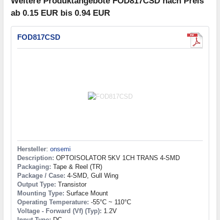
Weitere Produktangebote FOD817CSD nach Preis
ab 0.15 EUR bis 0.94 EUR
FOD817CSD
Hersteller
:
onsemi
Description:
OPTOISOLATOR 5KV 1CH TRANS 4-SMD
Packaging:
Tape & Reel (TR)
Package / Case:
4-SMD, Gull Wing
Output Type:
Transistor
Mounting Type:
Surface Mount
Operating Temperature:
-55°C ~ 110°C
Voltage - Forward (Vf) (Typ):
1.2V
Input Type:
DC