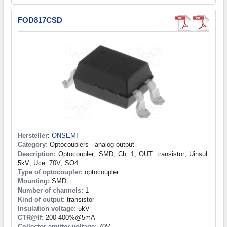
FOD817CSD
Hersteller
:
ONSEMI
Category:
Optocouplers - analog output
Description:
Optocoupler; SMD; Ch: 1; OUT: transistor; Uinsul:
5kV; Uce: 70V; SO4
Type of optocoupler:
optocoupler
Mounting:
SMD
Number of channels:
1
Kind of output:
transistor
Insulation voltage:
5kV
CTR@If:
200-400%@5mA
Collector-emitter voltage:
70V