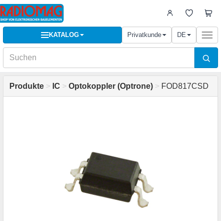
KATALOG
Privatkunde
DE
Togg
navi
Produkte
>
IC
>
Optokoppler (Optrone)
>
FOD817CSD