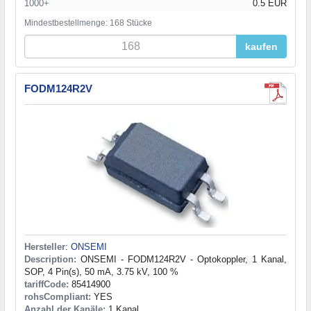
1000+
0.5 EUR
Mindestbestellmenge: 168 Stücke
kaufen
FODM124R2V
Hersteller
:
ONSEMI
Description:
ONSEMI - FODM124R2V - Optokoppler, 1 Kanal,
SOP, 4 Pin(s), 50 mA, 3.75 kV, 100 %
tariffCode:
85414900
rohsCompliant:
YES
Anzahl der Kanäle:
1 Kanal