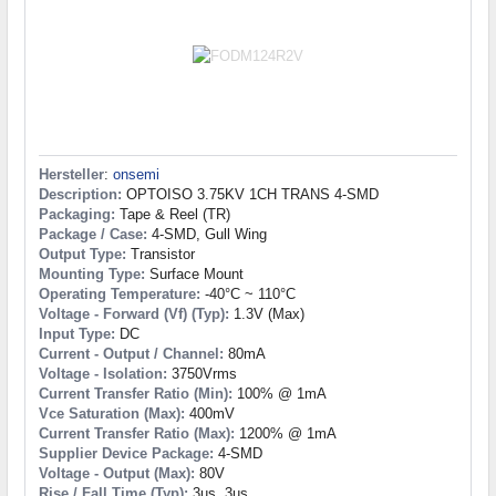
Hersteller
:
onsemi
Description:
OPTOISO 3.75KV 1CH TRANS 4-SMD
Packaging:
Tape & Reel (TR)
Package / Case:
4-SMD, Gull Wing
Output Type:
Transistor
Mounting Type:
Surface Mount
Operating Temperature:
-40°C ~ 110°C
Voltage - Forward (Vf) (Typ):
1.3V (Max)
Input Type:
DC
Current - Output / Channel:
80mA
Voltage - Isolation:
3750Vrms
Current Transfer Ratio (Min):
100% @ 1mA
Vce Saturation (Max):
400mV
Current Transfer Ratio (Max):
1200% @ 1mA
Supplier Device Package:
4-SMD
Voltage - Output (Max):
80V
Rise / Fall Time (Typ):
3µs, 3µs