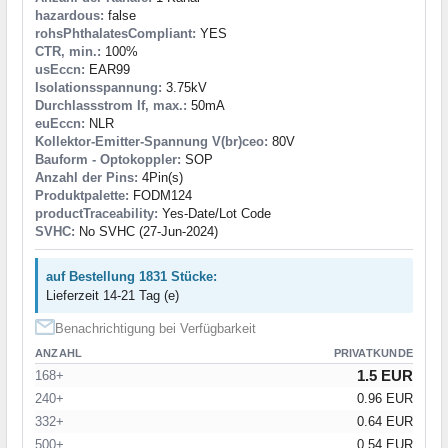
hazardous:
false
rohsPhthalatesCompliant:
YES
CTR, min.:
100%
usEccn:
EAR99
Isolationsspannung:
3.75kV
Durchlassstrom If, max.:
50mA
euEccn:
NLR
Kollektor-Emitter-Spannung V(br)ceo:
80V
Bauform - Optokoppler:
SOP
Anzahl der Pins:
4Pin(s)
Produktpalette:
FODM124
productTraceability:
Yes-Date/Lot Code
SVHC:
No SVHC (27-Jun-2024)
auf Bestellung 1831 Stücke:
Lieferzeit 14-21 Tag (e)
Benachrichtigung bei Verfügbarkeit
ANZAHL
PRIVATKUNDE
1.5 EUR
168+
240+
0.96 EUR
332+
0.64 EUR
500+
0.54 EUR