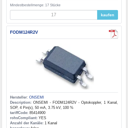
Mindestbestellmenge: 17 Stücke
kaufen
FODM124R2V
Hersteller
:
ONSEMI
Description:
ONSEMI - FODM124R2V - Optokoppler, 1 Kanal,
SOP, 4 Pin(s), 50 mA, 3.75 kV, 100 %
tariffCode:
85414900
rohsCompliant:
YES
Anzahl der Kanäle:
1 Kanal