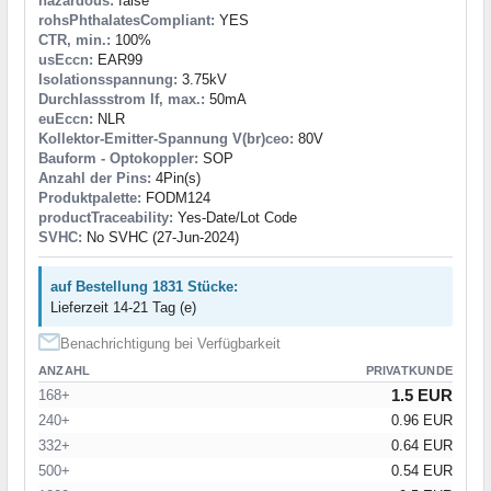
hazardous:
false
rohsPhthalatesCompliant:
YES
CTR, min.:
100%
usEccn:
EAR99
Isolationsspannung:
3.75kV
Durchlassstrom If, max.:
50mA
euEccn:
NLR
Kollektor-Emitter-Spannung V(br)ceo:
80V
Bauform - Optokoppler:
SOP
Anzahl der Pins:
4Pin(s)
Produktpalette:
FODM124
productTraceability:
Yes-Date/Lot Code
SVHC:
No SVHC (27-Jun-2024)
auf Bestellung 1831 Stücke:
Lieferzeit 14-21 Tag (e)
Benachrichtigung bei Verfügbarkeit
ANZAHL
PRIVATKUNDE
1.5 EUR
168+
240+
0.96 EUR
332+
0.64 EUR
500+
0.54 EUR