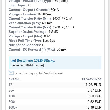
Voltage - Forward (Vf) (Typ):
1.3V (Max)
Input Type:
DC
Current - Output / Channel:
80mA
Voltage - Isolation:
3750Vrms
Current Transfer Ratio (Min):
100% @ 1mA
Vce Saturation (Max):
400mV
Current Transfer Ratio (Max):
1200% @ 1mA
Supplier Device Package:
4-SMD
Voltage - Output (Max):
80V
Rise / Fall Time (Typ):
3µs, 3µs
Number of Channels:
1
Current - DC Forward (If) (Max):
50 mA
auf Bestellung 13920 Stücke:
Lieferzeit 10-14 Tag (e)
Benachrichtigung bei Verfügbarkeit
ANZAHL
PRIVATKUNDE
1.26 EUR
17+
25+
0.87 EUR
100+
0.63 EUR
500+
0.52 EUR
1000+
0.49 EUR