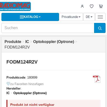
KATALOG
Privatkunde
DE
Togg
navi
Produkte
>
IC
>
Optokoppler (Optrone)
>
FODM124R2V
FODM124R2V
Produktcode
: 180899
zu Favoriten hinzufügen
Hersteller
:
IC
>
Optokoppler (Optrone)
Produkt ist nicht verfügbar