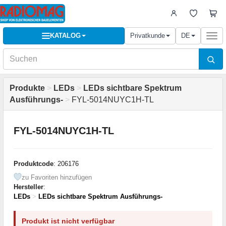
KATALOG
Privatkunde
DE
Togg
navi
Produkte
>
LEDs
>
LEDs sichtbare Spektrum
Ausführungs-
>
FYL-5014NUYC1H-TL
FYL-5014NUYC1H-TL
Produktcode
: 206176
zu Favoriten hinzufügen
Hersteller
:
LEDs
>
LEDs sichtbare Spektrum Ausführungs-
Produkt ist nicht verfügbar