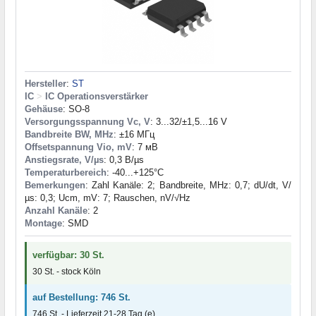
Hersteller
:
ST
IC
>
IC Operationsverstärker
Gehäuse
: SO-8
Versorgungsspannung Vc, V
: 3...32/±1,5...16 V
Bandbreite BW, MHz
: ±16 МГц
Offsetspannung Vio, mV
: 7 мВ
Anstiegsrate, V/µs
: 0,3 В/µs
Temperaturbereich
: -40...+125°C
Bemerkungen
: Zahl Kanäle: 2; Bandbreite, MHz: 0,7; dU/dt, V/
µs: 0,3; Ucm, mV: 7; Rauschen, nV/√Hz
Anzahl Kanäle
: 2
Montage
: SMD
verfügbar: 30 St.
30 St. - stock Köln
auf Bestellung: 746 St.
746 St. - Lieferzeit 21-28 Tag (e)