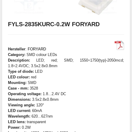
FYLS-2835KURC-0.2W FORYARD
Hersteller
:
FORYARD
Category:
SMD colour LEDs
Description:
LED; red; SMD; 1550÷1750(typ)-2050mcd;
1.8÷2.4VDC; 3.5x2.8x0.8mm
Type of diode:
LED
LED colour:
red
Mounting:
SMD
Case - mm:
3528
Operating voltage:
1.8...2.4V DC
Dimensions:
3.5x2.8x0.8mm
Viewing angle:
120°
LED current:
60mA
Wavelength:
620...627nm
LED lens:
transparent
Power:
0.2W