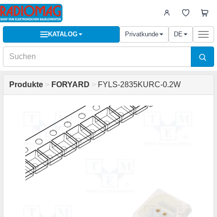
KATALOG
Privatkunde
DE
Togg
navi
Produkte
>
FORYARD
>
FYLS-2835KURC-0.2W