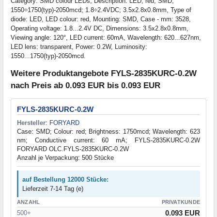
Category: SMD colour LEDs, Description: LED; red; SMD;
1550÷1750(typ)-2050mcd; 1.8÷2.4VDC; 3.5x2.8x0.8mm, Type of
diode: LED, LED colour: red, Mounting: SMD, Case - mm: 3528,
Operating voltage: 1.8...2.4V DC, Dimensions: 3.5x2.8x0.8mm,
Viewing angle: 120°, LED current: 60mA, Wavelength: 620...627nm,
LED lens: transparent, Power: 0.2W, Luminosity:
1550...1750(typ)-2050mcd.
Weitere Produktangebote FYLS-2835KURC-0.2W
nach Preis ab 0.093 EUR bis 0.093 EUR
FYLS-2835KURC-0.2W
Hersteller
:
FORYARD
Case: SMD; Colour: red; Brightness: 1750mcd; Wavelength: 623
nm; Conductive current: 60 mA; FYLS-2835KURC-0.2W
FORYARD OLC.FYLS-2835KURC-0.2W
Anzahl je Verpackung: 500 Stücke
auf Bestellung 12000 Stücke:
Lieferzeit 7-14 Tag (e)
ANZAHL
PRIVATKUNDE
0.093 EUR
500+