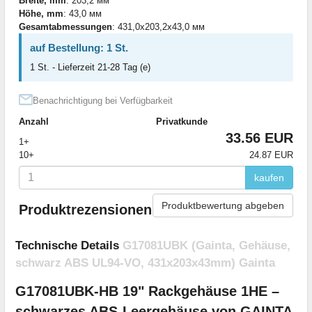
Breite, mm
: 203,2 мм
Höhe, mm
: 43,0 мм
Gesamtabmessungen
: 431,0x203,2x43,0 мм
auf Bestellung: 1 St.
1 St. - Lieferzeit 21-28 Tag (e)
Benachrichtigung bei Verfügbarkeit
Anzahl
Privatkunde
33.56 EUR
1+
10+
24.87 EUR
kaufen
Produktbewertung abgeben
Produktrezensionen
Technische Details
G17081UBK (Gainta, Gehäuse,
schwarz ABS UL94-VO, 431x203x43mm) Gainta
G17081UBK-HB 19" Rackgehäuse 1HE –
schwarzes ABS-Leergehäuse von GAINTA