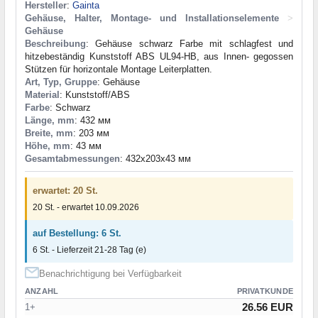
Hersteller
:
Gainta
Gehäuse, Halter, Montage- und Installationselemente
>
Gehäuse
Beschreibung
: Gehäuse schwarz Farbe mit schlagfest und
hitzebeständig Kunststoff ABS UL94-HB, aus Innen- gegossen
Stützen für horizontale Montage Leiterplatten.
Art, Typ, Gruppe
: Gehäuse
Material
: Kunststoff/ABS
Farbe
: Schwarz
Länge, mm
: 432 мм
Breite, mm
: 203 мм
Höhe, mm
: 43 мм
Gesamtabmessungen
: 432x203x43 мм
erwartet: 20 St.
20 St. - erwartet 10.09.2026
auf Bestellung: 6 St.
6 St. - Lieferzeit 21-28 Tag (e)
Benachrichtigung bei Verfügbarkeit
ANZAHL
PRIVATKUNDE
26.56 EUR
1+