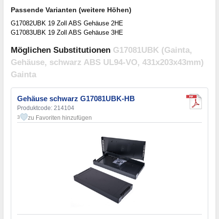
Passende Varianten (weitere Höhen)
G17082UBK 19 Zoll ABS Gehäuse 2HE
G17083UBK 19 Zoll ABS Gehäuse 3HE
Möglichen Substitutionen
G17081UBK (Gainta,
Gehäuse, schwarz ABS UL94-VO, 431x203x43mm)
Gainta
Gehäuse schwarz G17081UBK-HB
Produktcode: 214104
zu Favoriten hinzufügen
3