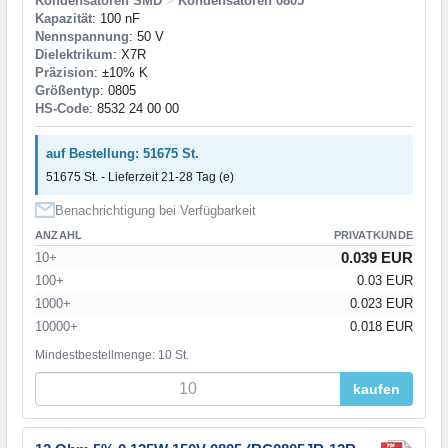
Kondensatoren SMD
>
Kondensatoren 0805
Kapazität
: 100 nF
Nennspannung
: 50 V
Dielektrikum
: X7R
Präzision
: ±10% K
Größentyp
: 0805
HS-Code
: 8532 24 00 00
auf Bestellung: 51675 St.
51675 St. - Lieferzeit 21-28 Tag (e)
Benachrichtigung bei Verfügbarkeit
ANZAHL
PRIVATKUNDE
0.039 EUR
10+
100+
0.03 EUR
1000+
0.023 EUR
10000+
0.018 EUR
Mindestbestellmenge: 10 St.
kaufen