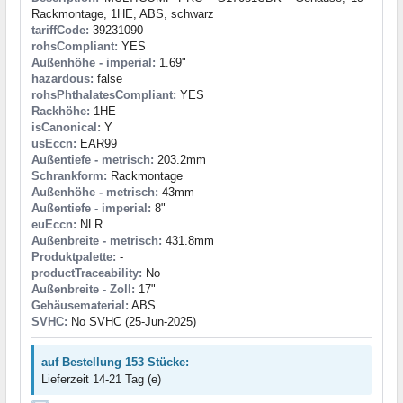
Rackmontage, 1HE, ABS, schwarz
tariffCode:
39231090
rohsCompliant:
YES
Außenhöhe - imperial:
1.69"
hazardous:
false
rohsPhthalatesCompliant:
YES
Rackhöhe:
1HE
isCanonical:
Y
usEccn:
EAR99
Außentiefe - metrisch:
203.2mm
Schrankform:
Rackmontage
Außenhöhe - metrisch:
43mm
Außentiefe - imperial:
8"
euEccn:
NLR
Außenbreite - metrisch:
431.8mm
Produktpalette:
-
productTraceability:
No
Außenbreite - Zoll:
17"
Gehäusematerial:
ABS
SVHC:
No SVHC (25-Jun-2025)
auf Bestellung 153 Stücke:
Lieferzeit 14-21 Tag (e)