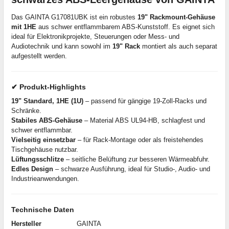
Das GAINTA G17081UBK ist ein robustes
19" Rackmount-Gehäuse
mit 1HE
aus schwer entflammbarem ABS-Kunststoff. Es eignet sich
ideal für Elektronikprojekte, Steuerungen oder Mess- und
Audiotechnik und kann sowohl im
19" Rack
montiert als auch separat
aufgestellt werden.
✔ Produkt-Highlights
19" Standard, 1HE (1U)
– passend für gängige 19-Zoll-Racks und
Schränke.
Stabiles ABS-Gehäuse
– Material ABS UL94-HB, schlagfest und
schwer entflammbar.
Vielseitig einsetzbar
– für Rack-Montage oder als freistehendes
Tischgehäuse nutzbar.
Lüftungsschlitze
– seitliche Belüftung zur besseren Wärmeabfuhr.
Edles Design
– schwarze Ausführung, ideal für Studio-, Audio- und
Industrieanwendungen.
Technische Daten
Hersteller
GAINTA