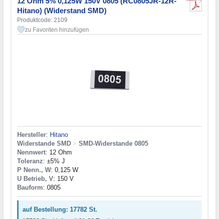
12 Ohm 5% 0,125W 150V 0805 (RC0805JR-12R-
Hitano) (Widerstand SMD)
Produktcode: 2109
zu Favoriten hinzufügen
Hersteller
:
Hitano
Widerstande SMD
>
SMD-Widerstande 0805
Nennwert
: 12 Ohm
Toleranz
: ±5% J
P Nenn., W
: 0,125 W
U Betrieb, V
: 150 V
Bauform
: 0805
auf Bestellung: 17782 St.