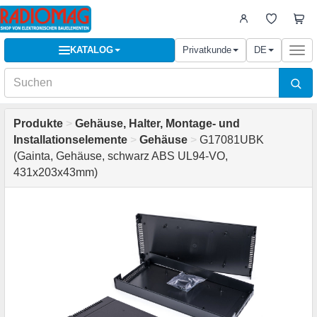
KATALOG
Privatkunde
DE
Togg
navi
Produkte
>
Gehäuse, Halter, Montage- und
Installationselemente
>
Gehäuse
>
G17081UBK
(Gainta, Gehäuse, schwarz ABS UL94-VO,
431x203x43mm)