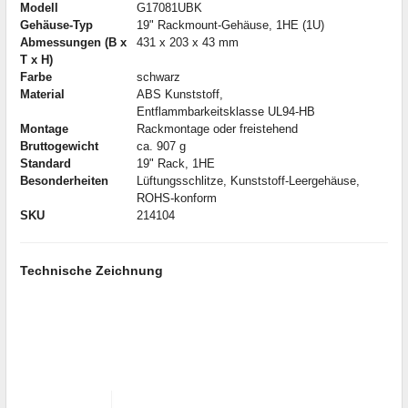
Modell
G17081UBK
Gehäuse-Typ
19" Rackmount-Gehäuse, 1HE (1U)
Abmessungen (B x
431 x 203 x 43 mm
T x H)
Farbe
schwarz
Material
ABS Kunststoff,
Entflammbarkeitsklasse UL94-HB
Montage
Rackmontage oder freistehend
Bruttogewicht
ca. 907 g
Standard
19" Rack, 1HE
Besonderheiten
Lüftungsschlitze, Kunststoff-Leergehäuse,
ROHS-konform
SKU
214104
Technische Zeichnung