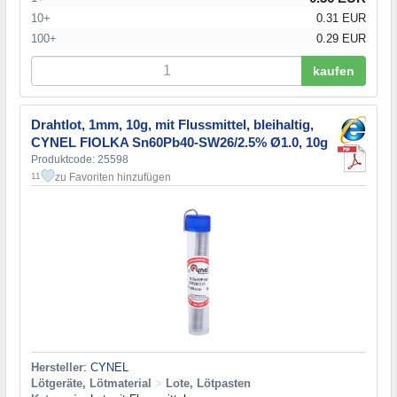
10+
0.31 EUR
100+
0.29 EUR
kaufen
Drahtlot, 1mm, 10g, mit Flussmittel, bleihaltig,
CYNEL FIOLKA Sn60Pb40-SW26/2.5% Ø1.0, 10g
Produktcode: 25598
zu Favoriten hinzufügen
11
Hersteller
:
CYNEL
Lötgeräte, Lötmaterial
>
Lote, Lötpasten