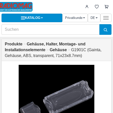
KATALOG
Privatkunde
DE
Togg
navi
Produkte
>
Gehäuse, Halter, Montage- und
Installationselemente
>
Gehäuse
>
G1901C (Gainta,
Gehäuse, ABS, transparent, 71x23x8.7mm)