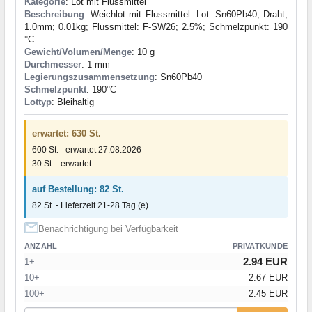
Kategorie
: Lot mit Flussmittel
Beschreibung
: Weichlot mit Flussmittel. Lot: Sn60Pb40; Draht;
1.0mm; 0.01kg; Flussmittel: F-SW26; 2.5%; Schmelzpunkt: 190
°C
Gewicht/Volumen/Menge
: 10 g
Durchmesser
: 1 mm
Legierungszusammensetzung
: Sn60Pb40
Schmelzpunkt
: 190°С
Lottyp
: Bleihaltig
erwartet: 630 St.
600 St. - erwartet 27.08.2026
30 St. - erwartet
auf Bestellung: 82 St.
82 St. - Lieferzeit 21-28 Tag (e)
Benachrichtigung bei Verfügbarkeit
ANZAHL
PRIVATKUNDE
2.94 EUR
1+
10+
2.67 EUR
100+
2.45 EUR