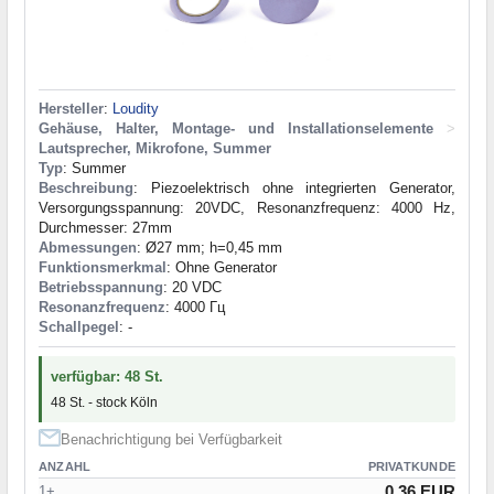
Hersteller
:
Loudity
Gehäuse, Halter, Montage- und Installationselemente
>
Lautsprecher, Mikrofone, Summer
Typ
: Summer
Beschreibung
: Piezoelektrisch ohne integrierten Generator,
Versorgungsspannung: 20VDC, Resonanzfrequenz: 4000 Hz,
Durchmesser: 27mm
Abmessungen
: Ø27 mm; h=0,45 mm
Funktionsmerkmal
: Ohne Generator
Betriebsspannung
: 20 VDC
Resonanzfrequenz
: 4000 Гц
Schallpegel
: -
verfügbar: 48 St.
48 St. - stock Köln
Benachrichtigung bei Verfügbarkeit
ANZAHL
PRIVATKUNDE
0.36 EUR
1+