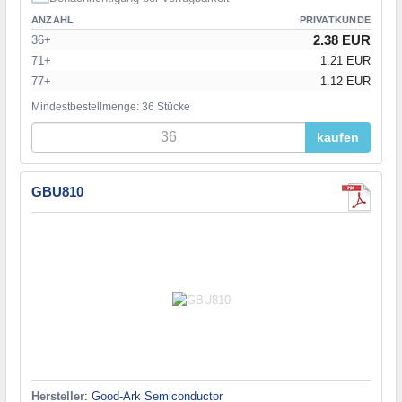
ANZAHL
PRIVATKUNDE
2.38 EUR
36+
71+
1.21 EUR
77+
1.12 EUR
Mindestbestellmenge: 36 Stücke
kaufen
GBU810
Hersteller
:
Good-Ark Semiconductor