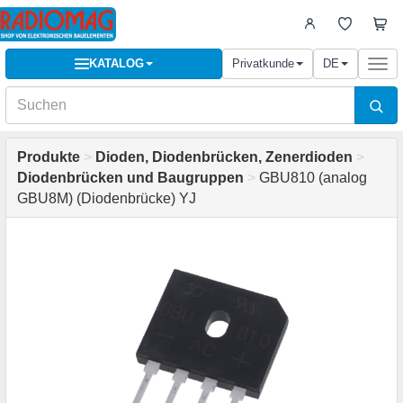
KATALOG
Privatkunde
DE
Togg
navi
Produkte
>
Dioden, Diodenbrücken, Zenerdioden
>
Diodenbrücken und Baugruppen
>
GBU810 (analog
GBU8M) (Diodenbrücke) YJ