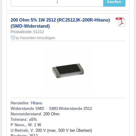
kaufen
200 Ohm 5% 1W 2512 (RC2512JK-200R-Hitano)
(SMD-Widerstand)
Produktcode: 51212
zu Favoriten hinzufügen
Hersteller
:
Hitano
Widerstande SMD
>
SMD-Widerstande 2512
Nennwiderstand
: 200 Ohm
Toleranz
: ±5%
P Nenn., W
: 1 W
U Betrieb, V
: 200 V (max. 500 V bei Überlast)
Bauform
: 2512