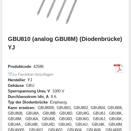
GBU810 (analog GBU8M) (Diodenbrücke)
YJ
Produktcode
: 42586
zu Favoriten hinzufügen
Hersteller
:
YJ
Gehäuse
: GBU
Sperrspannung Urev, V
: 1000 V
Durchlassstrom Idir, A
: 8 A
Typ der Diodenbrücke
: Einphasig
Kann ersetzen:
: GBU8005, GBU801, GBU802, GBU804, GBU806,
GBU808, GBU8A, GBU8B, GBU8D, GBU8G, GBU8J, GBU8K,
GBU8M, GBU6A, GBU6B, GBU6D, GBU6G, GBU6J, GBU6K,
GBU4A, GBU4B, GBU4D, GBU4G, GBU4J, GBU4K, GBU4M,
GBU6005, GBU601, GBU602, GBU604, GBU606, GBU4005,