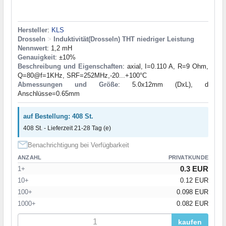
Hersteller
:
KLS
Drosseln
>
Induktivität(Drosseln) THT niedriger Leistung
Nennwert
: 1,2 mH
Genauigkeit
: ±10%
Beschreibung und Eigenschaften
: axial, I=0.110 A, R=9 Ohm,
Q=80@f=1KHz, SRF=252MHz,-20...+100°C
Abmessungen und Größe
: 5.0x12mm (DxL), d
Anschlüsse=0.65mm
auf Bestellung: 408 St.
408 St. - Lieferzeit 21-28 Tag (e)
Benachrichtigung bei Verfügbarkeit
ANZAHL
PRIVATKUNDE
0.3 EUR
1+
10+
0.12 EUR
100+
0.098 EUR
1000+
0.082 EUR
kaufen