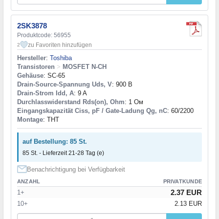
2SK3878
Produktcode: 56955
zu Favoriten hinzufügen
2
Hersteller
:
Toshiba
Transistoren
>
MOSFET N-CH
Gehäuse
: SC-65
Drain-Source-Spannung Uds, V
: 900 В
Drain-Strom Idd, A
: 9 A
Durchlasswiderstand Rds(on), Ohm
: 1 Ом
Eingangskapazität Ciss, pF / Gate-Ladung Qg, nC
: 60/2200
Montage
: THT
auf Bestellung: 85 St.
85 St. - Lieferzeit 21-28 Tag (e)
Benachrichtigung bei Verfügbarkeit
ANZAHL
PRIVATKUNDE
2.37 EUR
1+
10+
2.13 EUR