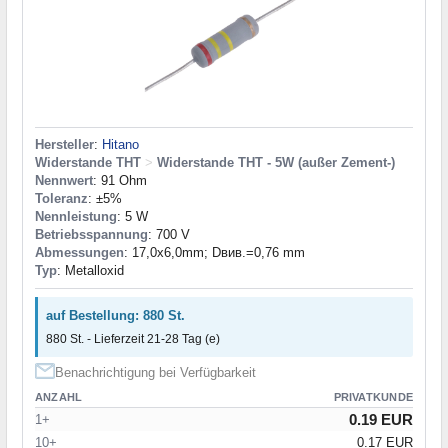
Hersteller
:
Hitano
Widerstande THT
>
Widerstande THT - 5W (außer Zement-)
Nennwert
: 91 Ohm
Toleranz
: ±5%
Nennleistung
: 5 W
Betriebsspannung
: 700 V
Abmessungen
: 17,0x6,0mm; Dвив.=0,76 mm
Typ
: Metalloxid
auf Bestellung: 880 St.
880 St. - Lieferzeit 21-28 Tag (e)
Benachrichtigung bei Verfügbarkeit
ANZAHL
PRIVATKUNDE
0.19 EUR
1+
10+
0.17 EUR