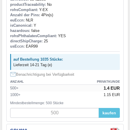
productTraceability:
No
rohsCompliant:
Y-EX
Anzahl der Pins:
4Pin(s)
euEccn:
NLR
isCanonical:
Y
hazardous:
false
rohsPhthalatesCompliant:
YES
directShipCharge:
25
usEccn:
EAR99
auf Bestellung 1035 Stücke:
Lieferzeit 14-21 Tag (e)
Benachrichtigung bei Verfügbarkeit
ANZAHL
PRIVATKUNDE
1.4 EUR
500+
1000+
1.15 EUR
Mindestbestellmenge: 500 Stücke
kaufen