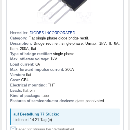
Hersteller
:
DIODES INCORPORATED
Category:
Flat single phase diode bridge rectif.
Description:
Bridge rectifier: single-phase; Urmax: 1kV; If: 8A;
Ifsm: 200A; flat
Type of bridge rectifier:
single-phase
Max. off-state voltage:
1kV
Load current:
8A
Max. forward impulse current:
200A
Version:
flat
Case:
GBU
Electrical mounting:
THT
Leads:
flat pin
Kind of package:
tube
Features of semiconductor devices:
glass passivated
auf Bestellung 77 Stücke:
Lieferzeit 14-21 Tag (e)
Benachrichtigung bei Verfügbarkeit