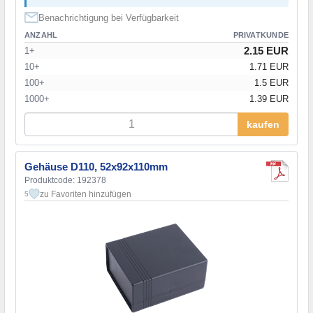
Benachrichtigung bei Verfügbarkeit
ANZAHL
PRIVATKUNDE
2.15 EUR
1+
10+
1.71 EUR
100+
1.5 EUR
1000+
1.39 EUR
kaufen
Gehäuse D110, 52x92x110mm
Produktcode: 192378
zu Favoriten hinzufügen
5