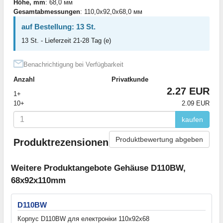
Höhe, mm
: 68,0 мм
Gesamtabmessungen
: 110,0x92,0x68,0 мм
auf Bestellung: 13 St.
13 St. - Lieferzeit 21-28 Tag (e)
Benachrichtigung bei Verfügbarkeit
Anzahl
Privatkunde
2.27 EUR
1+
10+
2.09 EUR
kaufen
Produktbewertung abgeben
Produktrezensionen
Weitere Produktangebote Gehäuse D110BW,
68x92x110mm
D110BW
Корпус D110BW для електроніки 110х92х68