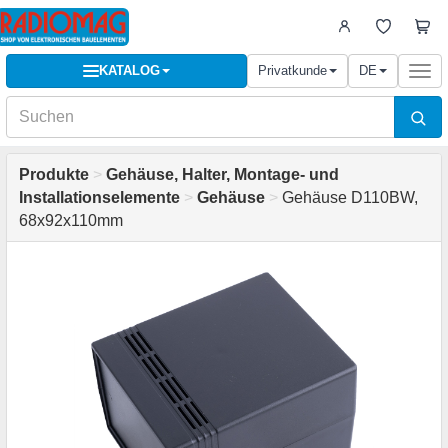
KATALOG
Privatkunde
DE
Togg
navi
Produkte
>
Gehäuse, Halter, Montage- und
Installationselemente
>
Gehäuse
>
Gehäuse D110BW,
68x92x110mm