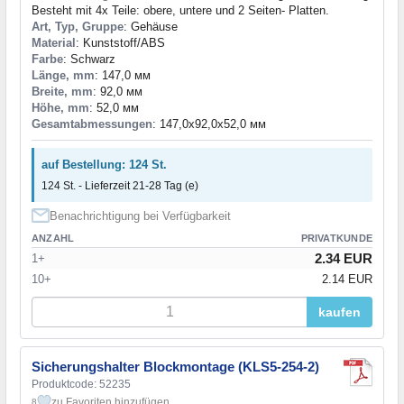
Besteht mit 4x Teile: obere, untere und 2 Seiten- Platten.
Art, Typ, Gruppe
: Gehäuse
Material
: Kunststoff/ABS
Farbe
: Schwarz
Länge, mm
: 147,0 мм
Breite, mm
: 92,0 мм
Höhe, mm
: 52,0 мм
Gesamtabmessungen
: 147,0x92,0x52,0 мм
auf Bestellung: 124 St.
124 St. - Lieferzeit 21-28 Tag (e)
Benachrichtigung bei Verfügbarkeit
ANZAHL
PRIVATKUNDE
2.34 EUR
1+
10+
2.14 EUR
kaufen
Sicherungshalter Blockmontage (KLS5-254-2)
Produktcode: 52235
zu Favoriten hinzufügen
8