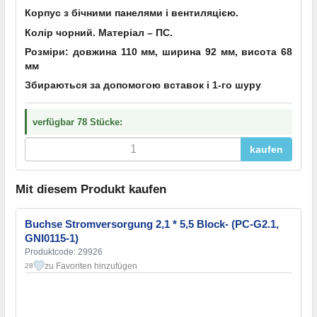
Корпус з бічними панелями і вентиляцією.
Колір чорний. Матеріал – ПС.
Розміри: довжина 110 мм, ширина 92 мм, висота 68
мм
Збираються за допомогою вставок і 1-го шуру
verfügbar 78 Stücke:
kaufen
Mit diesem Produkt kaufen
Buchse Stromversorgung 2,1 * 5,5 Block- (PC-G2.1,
GNI0115-1)
Produktcode: 29926
zu Favoriten hinzufügen
28