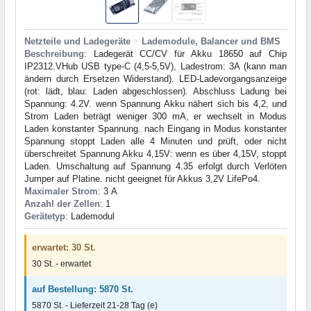
Netzteile und Ladegeräte
>
Lademodule, Balancer und BMS
Beschreibung
: Ladegerät CC/CV für Akku 18650 auf Chip
IP2312.VHub USB type-C (4,5-5,5V), Ladestrom: 3A (kann man
ändern durch Ersetzen Widerstand). LED-Ladevorgangsanzeige
(rot: lädt, blau: Laden abgeschlossen). Abschluss Ladung bei
Spannung: 4.2V. wenn Spannung Akku nähert sich bis 4,2, und
Strom Laden beträgt weniger 300 mA, er wechselt in Modus
Laden konstanter Spannung. nach Eingang in Modus konstanter
Spannung stoppt Laden alle 4 Minuten und prüft, oder nicht
überschreitet Spannung Akku 4,15V: wenn es über 4,15V, stoppt
Laden. Umschaltung auf Spannung 4.35 erfolgt durch Verlöten
Jumper auf Platine. nicht geeignet für Akkus 3,2V LifePo4.
Maximaler Strom
: 3 А
Anzahl der Zellen
: 1
Gerätetyp
: Lademodul
erwartet: 30 St.
30 St. - erwartet
auf Bestellung: 5870 St.
5870 St. - Lieferzeit 21-28 Tag (e)