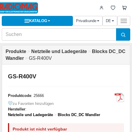
KATALOG
Privatkunde
DE
Togg
navi
Produkte
>
Netzteile und Ladegeräte
>
Blocks DC_DC
Wandler
>
GS-R400V
GS-R400V
Produktcode
: 25666
zu Favoriten hinzufügen
Hersteller
:
Netzteile und Ladegeräte
>
Blocks DC_DC Wandler
Produkt ist nicht verfügbar