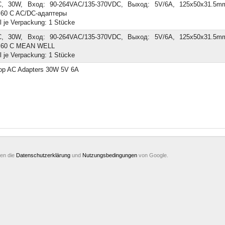
, 30W, Вход: 90-264VAC/135-370VDC, Выход: 5V/6A, 125x50x31.5m
.+60 C AC/DC-адаптеры
l je Verpackung: 1 Stücke
, 30W, Вход: 90-264VAC/135-370VDC, Выход: 5V/6A, 125x50x31.5m
.+60 C MEAN WELL
l je Verpackung: 1 Stücke
op AC Adapters 30W 5V 6A
ten die
Datenschutzerklärung
und
Nutzungsbedingungen
von Google.