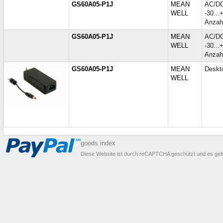
GS60A05-P1J
MEAN
AC/DC
WELL
-30..
Anzah
GS60A05-P1J
MEAN
AC/DC
WELL
-30..
Anzah
GS60A05-P1J
MEAN
Deskt
WELL
goods index
Diese Website ist durch reCAPTCHA geschützt und es gel