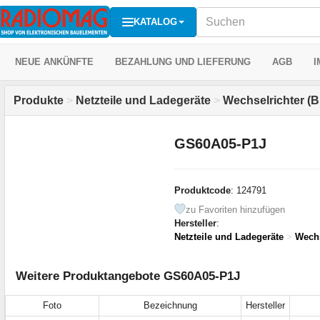
KATALOG
NEUE ANKÜNFTE
BEZAHLUNG UND LIEFERUNG
AGB
I
Produkte
>
Netzteile und Ladegeräte
>
Wechselrichter (
GS60A05-P1J
Produktcode
: 124791
zu Favoriten hinzufügen
Hersteller
:
Netzteile und Ladegeräte
>
Wechs
Weitere Produktangebote GS60A05-P1J
Foto
Bezeichnung
Hersteller