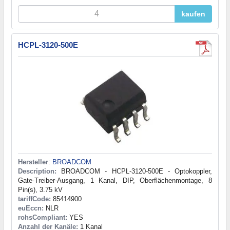
kaufen
HCPL-3120-500E
Hersteller
:
BROADCOM
Description:
BROADCOM - HCPL-3120-500E - Optokoppler,
Gate-Treiber-Ausgang, 1 Kanal, DIP, Oberflächenmontage, 8
Pin(s), 3.75 kV
tariffCode:
85414900
euEccn:
NLR
rohsCompliant:
YES
Anzahl der Kanäle:
1 Kanal