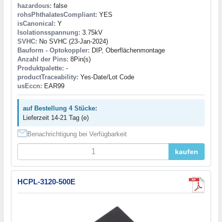
hazardous:
false
rohsPhthalatesCompliant:
YES
isCanonical:
Y
Isolationsspannung:
3.75kV
SVHC:
No SVHC (23-Jan-2024)
Bauform - Optokoppler:
DIP, Oberflächenmontage
Anzahl der Pins:
8Pin(s)
Produktpalette:
-
productTraceability:
Yes-Date/Lot Code
usEccn:
EAR99
auf Bestellung 4 Stücke:
Lieferzeit 14-21 Tag (e)
Benachrichtigung bei Verfügbarkeit
kaufen
HCPL-3120-500E