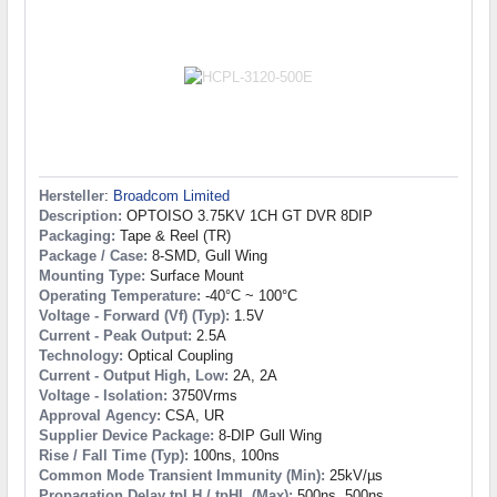
Hersteller
:
Broadcom Limited
Description:
OPTOISO 3.75KV 1CH GT DVR 8DIP
Packaging:
Tape & Reel (TR)
Package / Case:
8-SMD, Gull Wing
Mounting Type:
Surface Mount
Operating Temperature:
-40°C ~ 100°C
Voltage - Forward (Vf) (Typ):
1.5V
Current - Peak Output:
2.5A
Technology:
Optical Coupling
Current - Output High, Low:
2A, 2A
Voltage - Isolation:
3750Vrms
Approval Agency:
CSA, UR
Supplier Device Package:
8-DIP Gull Wing
Rise / Fall Time (Typ):
100ns, 100ns
Common Mode Transient Immunity (Min):
25kV/µs
Propagation Delay tpLH / tpHL (Max):
500ns, 500ns