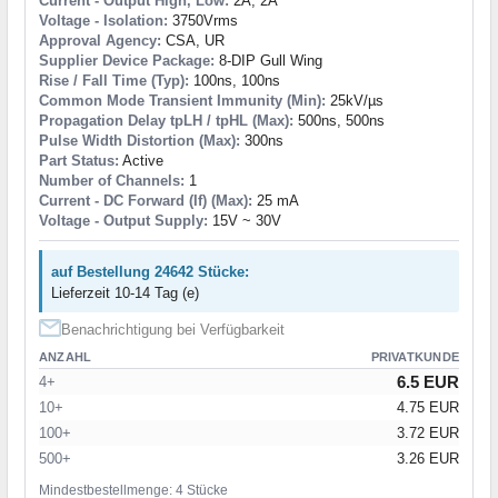
Current - Output High, Low:
2A, 2A
Voltage - Isolation:
3750Vrms
Approval Agency:
CSA, UR
Supplier Device Package:
8-DIP Gull Wing
Rise / Fall Time (Typ):
100ns, 100ns
Common Mode Transient Immunity (Min):
25kV/µs
Propagation Delay tpLH / tpHL (Max):
500ns, 500ns
Pulse Width Distortion (Max):
300ns
Part Status:
Active
Number of Channels:
1
Current - DC Forward (If) (Max):
25 mA
Voltage - Output Supply:
15V ~ 30V
auf Bestellung 24642 Stücke:
Lieferzeit 10-14 Tag (e)
Benachrichtigung bei Verfügbarkeit
ANZAHL
PRIVATKUNDE
6.5 EUR
4+
10+
4.75 EUR
100+
3.72 EUR
500+
3.26 EUR
Mindestbestellmenge: 4 Stücke