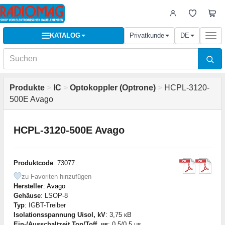
KATALOG
Privatkunde
DE
Togg
navi
Produkte
>
IC
>
Optokoppler (Optrone)
>
HCPL-3120-
500E Avago
HCPL-3120-500E Avago
Produktcode
: 73077
zu Favoriten hinzufügen
Hersteller
:
Avago
Gehäuse
: LSOP-8
Typ
: IGBT-Treiber
Isolationsspannung Uisol, kV
: 3,75 кВ
Ein-/Ausschaltzeit Ton/Toff, µs
: 0,5/0,5 µs