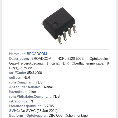
Hersteller
:
BROADCOM
Description:
BROADCOM - HCPL-3120-500E - Optokoppler,
Gate-Treiber-Ausgang, 1 Kanal, DIP, Oberflächenmontage, 8
Pin(s), 3.75 kV
tariffCode:
85414900
euEccn:
NLR
rohsCompliant:
YES
Anzahl der Kanäle:
1 Kanal
hazardous:
false
rohsPhthalatesCompliant:
YES
isCanonical:
N
Isolationsspannung:
3.75kV
SVHC:
No SVHC (23-Jan-2024)
Bauform - Optokoppler:
DIP, Oberflächenmontage