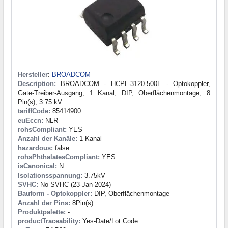
Hersteller
:
BROADCOM
Description:
BROADCOM - HCPL-3120-500E - Optokoppler,
Gate-Treiber-Ausgang, 1 Kanal, DIP, Oberflächenmontage, 8
Pin(s), 3.75 kV
tariffCode:
85414900
euEccn:
NLR
rohsCompliant:
YES
Anzahl der Kanäle:
1 Kanal
hazardous:
false
rohsPhthalatesCompliant:
YES
isCanonical:
N
Isolationsspannung:
3.75kV
SVHC:
No SVHC (23-Jan-2024)
Bauform - Optokoppler:
DIP, Oberflächenmontage
Anzahl der Pins:
8Pin(s)
Produktpalette:
-
productTraceability:
Yes-Date/Lot Code