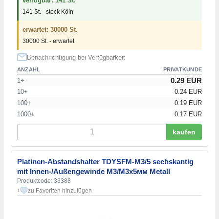
verfügbar: 141 St.
141 St. - stock Köln
erwartet: 30000 St.
30000 St. - erwartet
Benachrichtigung bei Verfügbarkeit
ANZAHL
PRIVATKUNDE
0.29 EUR
1+
10+
0.24 EUR
100+
0.19 EUR
1000+
0.17 EUR
kaufen
Platinen-Abstandshalter TDYSFM-M3/5 sechskantig
mit Innen-/Außengewinde М3/М3х5мм Metall
Produktcode: 33388
zu Favoriten hinzufügen
1