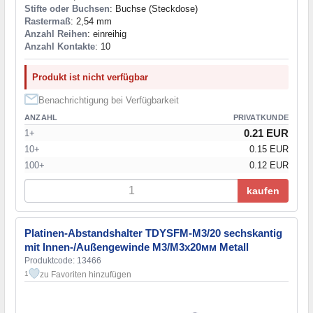
Stifte oder Buchsen
: Buchse (Steckdose)
Rastermaß
: 2,54 mm
Anzahl Reihen
: einreihig
Anzahl Kontakte
: 10
Produkt ist nicht verfügbar
Benachrichtigung bei Verfügbarkeit
ANZAHL
PRIVATKUNDE
0.21 EUR
1+
10+
0.15 EUR
100+
0.12 EUR
kaufen
Platinen-Abstandshalter TDYSFM-M3/20 sechskantig
mit Innen-/Außengewinde М3/М3х20мм Metall
Produktcode: 13466
zu Favoriten hinzufügen
1