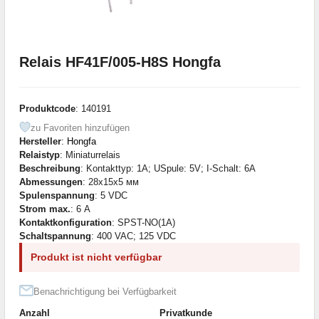
Relais HF41F/005-H8S Hongfa
Produktcode
: 140191
zu Favoriten hinzufügen
Hersteller
:
Hongfa
Relaistyp
: Miniaturrelais
Beschreibung
: Kontakttyp: 1A; USpule: 5V; I-Schalt: 6A
Abmessungen
: 28x15x5 мм
Spulenspannung
: 5 VDC
Strom max.
: 6 А
Kontaktkonfiguration
: SPST-NO(1A)
Schaltspannung
: 400 VAC; 125 VDC
Produkt ist nicht verfügbar
Benachrichtigung bei Verfügbarkeit
Anzahl
Privatkunde