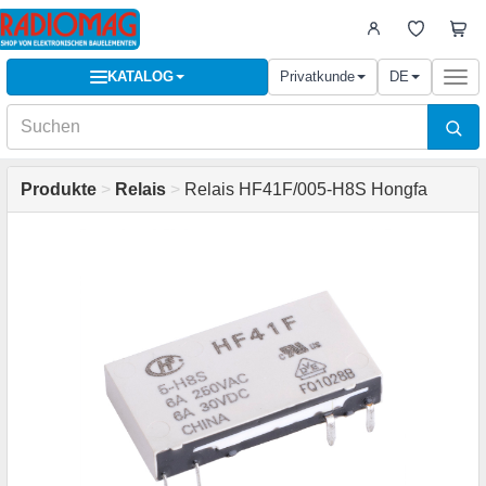
KATALOG
Privatkunde
DE
Togg
navi
Produkte
>
Relais
>
Relais HF41F/005-H8S Hongfa