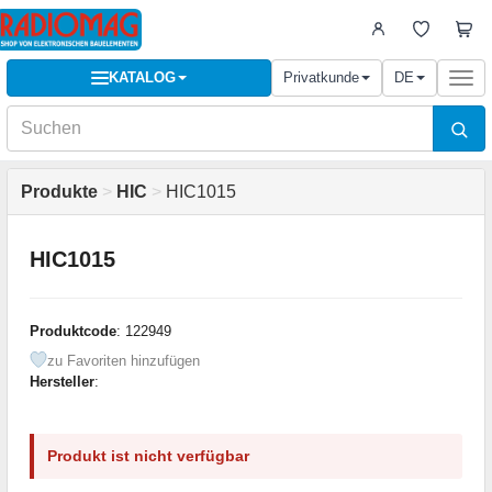
KATALOG
Privatkunde
DE
Togg
navi
Produkte
>
HIC
>
HIC1015
HIC1015
Produktcode
: 122949
zu Favoriten hinzufügen
Hersteller
:
Produkt ist nicht verfügbar