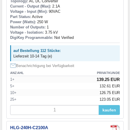
Topology:
AC DC Converter
Current - Output (Max):
2.1A
Voltage - Input (Min):
90VAC
Part Status:
Active
Power (Watts):
250 W
Number of Outputs:
1
Voltage - Isolation:
3.75 kV
DigiKey Programmable:
Not Verified
auf Bestellung 112 Stücke:
Lieferzeit 10-14 Tag (e)
Benachrichtigung bei Verfügbarkeit
ANZAHL
PRIVATKUNDE
139.25 EUR
1+
5+
132.61 EUR
10+
126.75 EUR
25+
123.05 EUR
kaufen
HLG-240H-C2100A