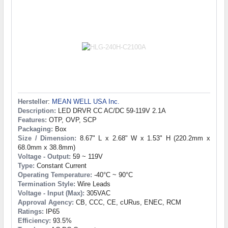
Hersteller
:
MEAN WELL USA Inc.
Description:
LED DRVR CC AC/DC 59-119V 2.1A
Features:
OTP, OVP, SCP
Packaging:
Box
Size / Dimension:
8.67" L x 2.68" W x 1.53" H (220.2mm x
68.0mm x 38.8mm)
Voltage - Output:
59 ~ 119V
Type:
Constant Current
Operating Temperature:
-40°C ~ 90°C
Termination Style:
Wire Leads
Voltage - Input (Max):
305VAC
Approval Agency:
CB, CCC, CE, cURus, ENEC, RCM
Ratings:
IP65
Efficiency:
93.5%