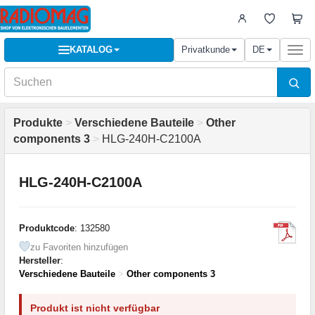
KATALOG
Privatkunde
DE
Togg
navi
Produkte
>
Verschiedene Bauteile
>
Other
components 3
>
HLG-240H-C2100A
HLG-240H-C2100A
Produktcode
: 132580
zu Favoriten hinzufügen
Hersteller
:
Verschiedene Bauteile
>
Other components 3
Produkt ist nicht verfügbar