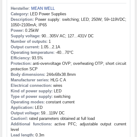
Hersteller
:
MEAN WELL
Category:
LED Power Supplies
Description:
Power supply: switching; LED; 250W; 59÷119VDC;
1050÷2100mA; IP65
Power:
0.25kW
Supply voltage:
90...305V AC; 127...431V DC
Number of outputs:
1
Output current:
1.05...2.1A
Operating temperature:
-40...70°C
Efficiency:
93.5%
Protection:
anti-overvoltage OVP; overheating OTP; short circuit
protection SCP
Body dimensions:
244x68x38.8mm
Manufacturer series:
HLG C A
Electrical connection:
wires
Kind of power supply:
LED
Type of power supply:
switching
Operating modes:
constant current
Application:
LED
Output voltage:
59...119V DC
Caution!:
rated parameters obtained at full load
Additional functions:
active PFC; adjustable output current
level
Lead length:
0.3m