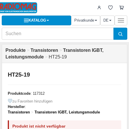
KATALOG
Privatkunde
DE
Togg
navi
Produkte
>
Transistoren
>
Transistoren IGBT,
Leistungsmodule
>
HT25-19
HT25-19
Produktcode
: 117312
zu Favoriten hinzufügen
Hersteller
:
Transistoren
>
Transistoren IGBT, Leistungsmodule
Produkt ist nicht verfügbar