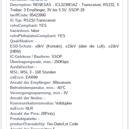
Description:
RENESAS - ICL3238EIAZ - Transceiver, RS232, 5
Treiber, 3 Empfänger, 3V bis 5.5V, SSOP-28
tariffCode:
85423990
IC-Typ:
RS232-Transceiver
rohsCompliant:
YES
hazardous:
false
rohsPhthalatesCompliant:
YES
Qualifikation:
-
ESD-Schutz:
±8kV (Kontakt), ±15kV (über die Luft), ±15kV
(HBM)
IC-Gehäuse / Bauform:
SSOP
Übertragungsrate, max.:
250Kbps
Ausfallsicher:
-
MSL:
MSL 3 - 168 Stunden
usEccn:
EAR99
Anzahl der Empfänger:
3Receivers
Betriebstemperatur, min.:
-40°C
Versorgungsspannung, min.:
3V
Anzahl der Nodes:
-
Kommunikationsmodus:
Vollduplex
euEccn:
NLR
Anzahl der Pins:
28Pin(s)
Produktpalette:
-
productTraceability:
Yes-Date/Lot Code