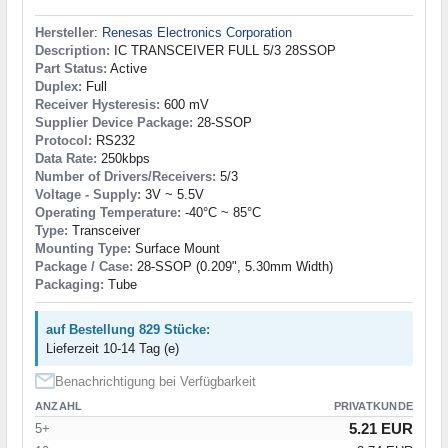
Hersteller
:
Renesas Electronics Corporation
Description:
IC TRANSCEIVER FULL 5/3 28SSOP
Part Status:
Active
Duplex:
Full
Receiver Hysteresis:
600 mV
Supplier Device Package:
28-SSOP
Protocol:
RS232
Data Rate:
250kbps
Number of Drivers/Receivers:
5/3
Voltage - Supply:
3V ~ 5.5V
Operating Temperature:
-40°C ~ 85°C
Type:
Transceiver
Mounting Type:
Surface Mount
Package / Case:
28-SSOP (0.209", 5.30mm Width)
Packaging:
Tube
auf Bestellung 829 Stücke:
Lieferzeit 10-14 Tag (e)
Benachrichtigung bei Verfügbarkeit
ANZAHL
PRIVATKUNDE
5.21 EUR
5+