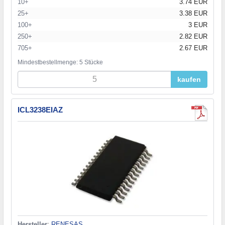
10+
3.74 EUR
25+
3.38 EUR
100+
3 EUR
250+
2.82 EUR
705+
2.67 EUR
Mindestbestellmenge: 5 Stücke
kaufen
ICL3238EIAZ
Hersteller
:
RENESAS