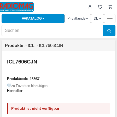
KATALOG
Privatkunde
DE
Togg
navi
Produkte
>
ICL
>
ICL7606CJN
ICL7606CJN
Produktcode
: 153631
zu Favoriten hinzufügen
Hersteller
:
Produkt ist nicht verfügbar