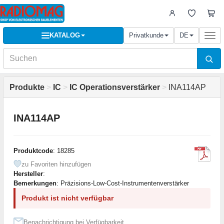
KATALOG
Privatkunde
DE
Togg
navi
Produkte
>
IC
>
IC Operationsverstärker
>
INA114AP
INA114AP
Produktcode
: 18285
zu Favoriten hinzufügen
Hersteller
:
Bemerkungen
: Präzisions-Low-Cost-Instrumentenverstärker
Produkt ist nicht verfügbar
Benachrichtigung bei Verfügbarkeit