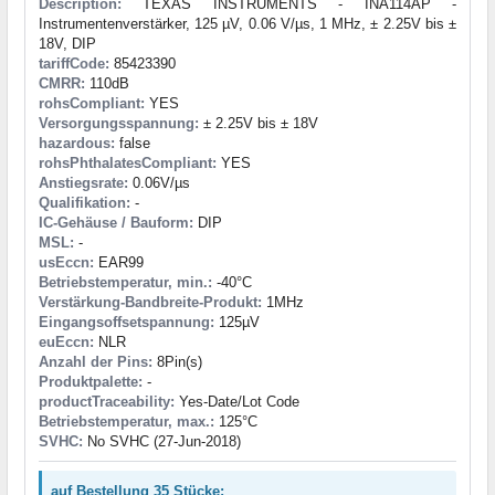
Description:
TEXAS INSTRUMENTS - INA114AP -
Instrumentenverstärker, 125 µV, 0.06 V/µs, 1 MHz, ± 2.25V bis ±
18V, DIP
tariffCode:
85423390
CMRR:
110dB
rohsCompliant:
YES
Versorgungsspannung:
± 2.25V bis ± 18V
hazardous:
false
rohsPhthalatesCompliant:
YES
Anstiegsrate:
0.06V/µs
Qualifikation:
-
IC-Gehäuse / Bauform:
DIP
MSL:
-
usEccn:
EAR99
Betriebstemperatur, min.:
-40°C
Verstärkung-Bandbreite-Produkt:
1MHz
Eingangsoffsetspannung:
125µV
euEccn:
NLR
Anzahl der Pins:
8Pin(s)
Produktpalette:
-
productTraceability:
Yes-Date/Lot Code
Betriebstemperatur, max.:
125°C
SVHC:
No SVHC (27-Jun-2018)
auf Bestellung 35 Stücke: