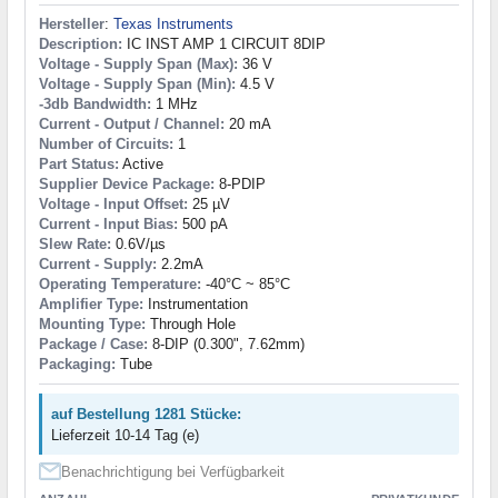
Hersteller
:
Texas Instruments
Description:
IC INST AMP 1 CIRCUIT 8DIP
Voltage - Supply Span (Max):
36 V
Voltage - Supply Span (Min):
4.5 V
-3db Bandwidth:
1 MHz
Current - Output / Channel:
20 mA
Number of Circuits:
1
Part Status:
Active
Supplier Device Package:
8-PDIP
Voltage - Input Offset:
25 µV
Current - Input Bias:
500 pA
Slew Rate:
0.6V/µs
Current - Supply:
2.2mA
Operating Temperature:
-40°C ~ 85°C
Amplifier Type:
Instrumentation
Mounting Type:
Through Hole
Package / Case:
8-DIP (0.300", 7.62mm)
Packaging:
Tube
auf Bestellung 1281 Stücke:
Lieferzeit 10-14 Tag (e)
Benachrichtigung bei Verfügbarkeit