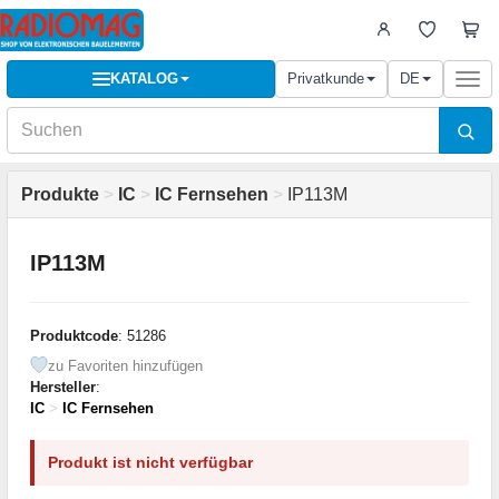
KATALOG
Privatkunde
DE
Togg
navi
Produkte
>
IC
>
IC Fernsehen
>
IP113M
IP113M
Produktcode
: 51286
zu Favoriten hinzufügen
Hersteller
:
IC
>
IC Fernsehen
Produkt ist nicht verfügbar